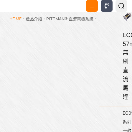
HOME
產品介紹
PITTMAN® 直流電機系統
EC
57
無
刷
直
流
馬
達
EC0
系列
一款