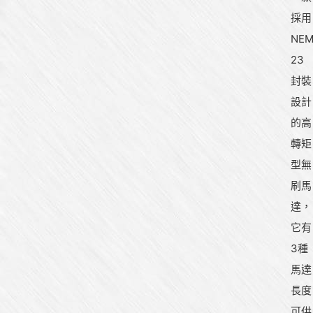
採用
NE
23
封裝
設計
的高
轉矩
型無
刷馬
達，
它有
3種
馬達
長度
可供