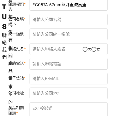
有
問題標題
T
興
U
趣
公司名稱
嗎？
S
您
統一編號
聯
有
絡
相
聯絡姓名
我
男
女
關
們
產
聯絡電話
品
電子信箱
需
求
公司地址
上
的
產品相關
問
問題