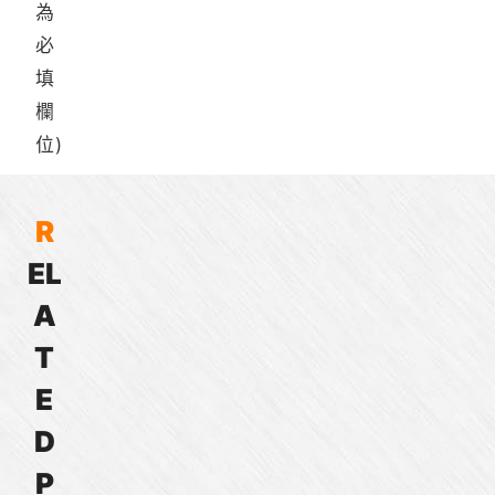
為
必
填
欄
位)
R
E
L
ES030A
EC033A
ES040A
EC042B
EC044A
ES050A
EC057C
EC057B
EC083A
EC121A
30mm
33mm
40mm
42mm
44mm
50mm
57mm
57mm
83mm
121mm
A
無
無
無
無
無
無
無
無
無
無
刷
刷
刷
刷
刷
刷
刷
刷
刷
刷
T
直
直
直
直
直
直
直
直
直
直
E
流
流
流
流
流
流
流
流
流
流
馬
馬
馬
馬
馬
馬
馬
馬
馬
馬
D
達
達
達
達
達
達
達
達
達
達
P