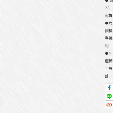
●N
23
配置
●六
個標
準繞
組
●4
極稀
土設
計
產
品