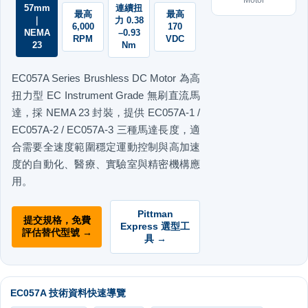
57mm
連續扭
最高
最高
｜
力 0.38
6,000
170
NEMA
–0.93
RPM
VDC
23
Nm
EC057A Series Brushless DC Motor 為高
扭力型 EC Instrument Grade 無刷直流馬
達，採 NEMA 23 封裝，提供 EC057A-1 /
EC057A-2 / EC057A-3 三種馬達長度，適
合需要全速度範圍穩定運動控制與高加速
度的自動化、醫療、實驗室與精密機構應
用。
Pittman
提交規格，免費
Express 選型工
評估替代型號 →
具 →
EC057A 技術資料快速導覽