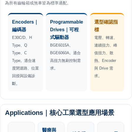
為所有齒輪箱或煞車皆為標準適配。
Encoders｜
Programmable
選型確認指
編碼器
Drives｜可程
標
式驅動器
E30C/D、H
電壓、轉速、
Type、Q
BGE6015A、
連續扭力、峰
Type、C
BGE6060A。適合
值扭力、散
Type。適合速
高扭力無刷控制需
熱、Encoder
度閉迴路、位置
求。
與 Drive 需
回授與設備診
求。
斷。
Applications｜核心工業選型應用場景
醫療與