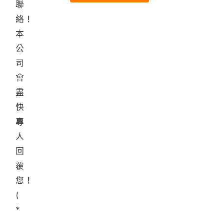
聯
絡！
本
公
司
會
盡
快
專
人
回
覆
您！
(
*