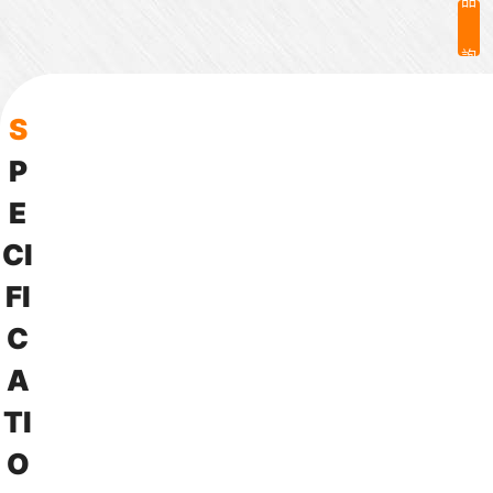
詢
問
S
P
E
C
I
F
I
C
A
T
I
O