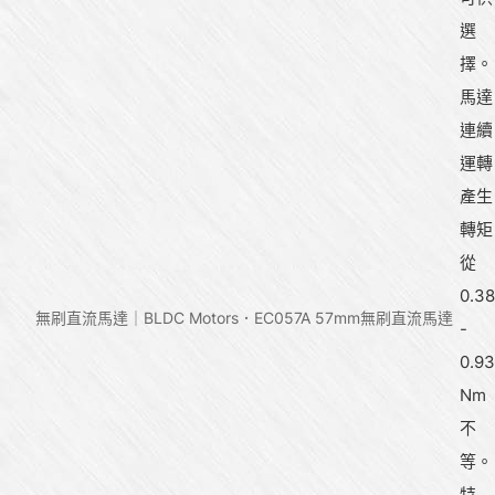
選
擇。
馬達
連續
運轉
產生
轉矩
從
0.38
無刷直流馬達｜BLDC Motors
EC057A 57mm無刷直流馬達
-
0.93
Nm
不
等。
特