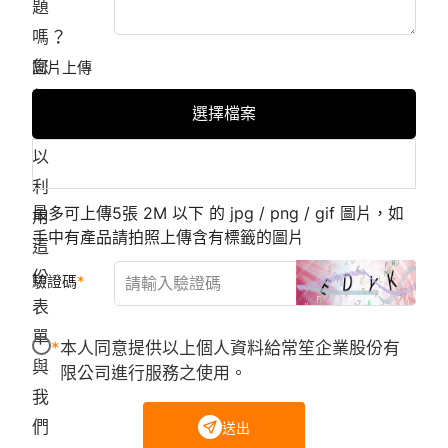
題
嗎？
您
圖片上傳
都
選擇檔案
可
以
利
最多可上傳5張 2M 以下 的 jpg / png / gif 圖片，如
用
手中有產品請拍照上傳含有標籤的圖片
這
份
驗證碼
表
單
本人同意提供以上個人資料給常笙企業股份有
與
限公司進行服務之使用。
我
們
送出