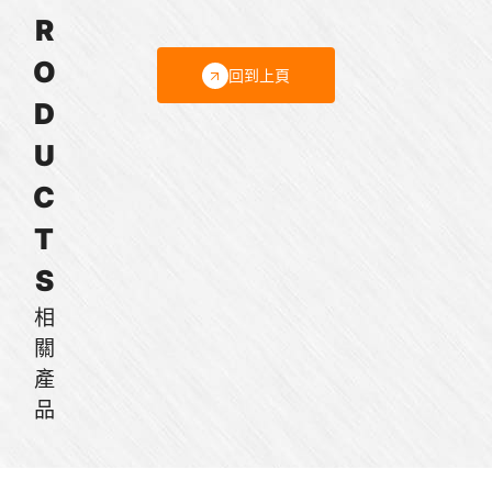
R
O
回到上頁
D
U
C
T
S
相
關
產
品