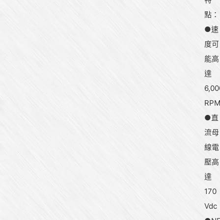
點：
●速
度可
能高
達
6,00
RP
●直
流母
線電
壓高
達
170
Vdc