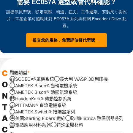
需要 EC057A 選型或替代料確認？
請提供原型號、額定電壓、轉速、扭力、工作週期、安裝尺寸與照
片，常笙企業可協助比對 EC057A 系列與相關 Encoder / Drive 配
置。
提交您的規格，免費評估替代型號 →
C
您
問題類型
SODECA®風機系統
義大利 WASP 3D列印機
對
O
AMETEK Bison® 齒輪電機系統
我
AMETEK Bison® 動態氣流系統
N
們
HaydonKerk® 傳動控制系統
T
PITTMAN® 直流電機系統
的
AMETEK Switch® 接觸器系列
A
產
美國Sterling Fibers 纖維
歐洲Eletrica 熱保護器系列
電熱應用材料系列
特殊金屬材料
品
C