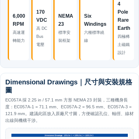
4
170
Pole
6,000
NEMA
Six
VDC
Rare
RPM
23
Windings
Earth
高 DC
高速運
標準安
六種標準繞
Bus
四極稀
轉能力
裝框架
線
電壓
土磁鐵
設計
Dimensional Drawings｜尺寸與安裝規格
圖
EC057A 採 2.25 in / 57.1 mm 方形 NEMA 23 封裝，三種機身長
度：EC057A-1 = 71.1 mm、EC057A-2 = 96.5 mm、EC057A-3 =
121.9 mm。建議此區放入原廠尺寸圖，方便確認孔位、軸徑、線材
出線與機構干涉。