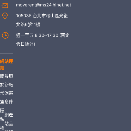
moverent@ms24.hinet.net
105035 台北市松山區光復
北路6號11樓
週一至五 8:30~17:30 (國定
假日除外)
網站連
結
關
最
原
於
新
廠
常
消
夥
笙
息
伴
隱
網
產
私
站
品
權