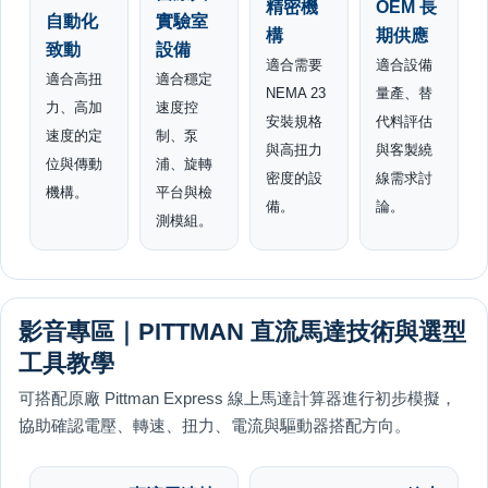
精密機
OEM 長
自動化
實驗室
構
期供應
致動
設備
適合需要
適合設備
適合高扭
適合穩定
NEMA 23
量產、替
力、高加
速度控
安裝規格
代料評估
速度的定
制、泵
與高扭力
與客製繞
位與傳動
浦、旋轉
密度的設
線需求討
機構。
平台與檢
備。
論。
測模組。
影音專區｜PITTMAN 直流馬達技術與選型
工具教學
可搭配原廠 Pittman Express 線上馬達計算器進行初步模擬，
協助確認電壓、轉速、扭力、電流與驅動器搭配方向。