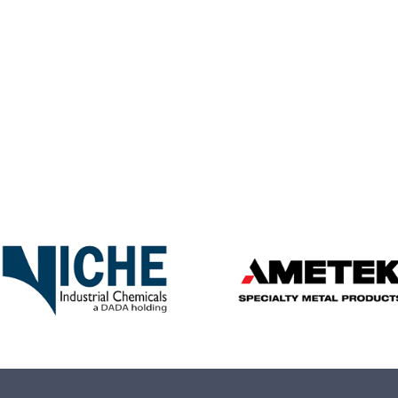
h®接觸器系
ing
纖維