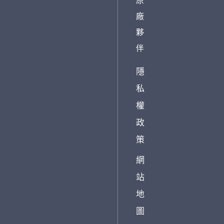
廠
夥
伴
隱
私
權
政
策
網
站
地
圖