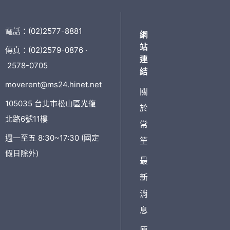
電話：
(02)2577-8881
網
站
傳真：(02)2579-0876 ‧
連
2578-0705
結
moverent@ms24.hinet.net
關
105035 台北市松山區光復
於
北路6號11樓
常
週一至五 8:30~17:30 (國定
笙
假日除外)
最
新
消
息
原