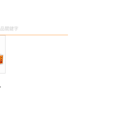
3D列印機
A風機系統
T
®齒輪馬達
®動態氣流