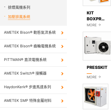
系統
排煙風機系列
KIT
加壓排風系統
PITTM
BOXPRES
電機系統
PLUS
MORE
AMETEK Bison® 動態氣流系統
Haydon
動控制系
AMETEK Bison® 齒輪電機系統
Ametek
PITTMAN® 直流電機系統
殊金屬材
PRESSKIT
AMETEK Switch® 接觸器
Electri
MORE
護器系列
HaydonKerk® 步進馬達系列
電熱應用
AMETEK SMP 特殊金屬材料