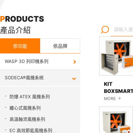
P
R
O
D
U
C
T
S
產
品
介
紹
依功能
依品牌
WASP 3D 列印機系列
WASP 
SODECA®風機系統
KIT
SODEC
BOXSMAR
防爆 ATEX 風機系列
MORE
離心式風機系列
Bison
系統
高溫軸流風機系列
EC 高效節能風機系列
Bison