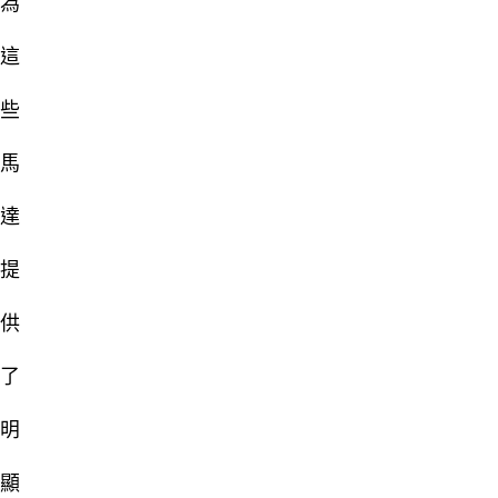
為
這
些
馬
達
提
供
了
明
顯