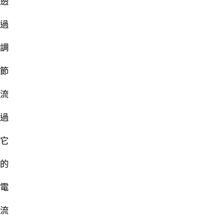
透
過
調
節
流
過
它
的
電
流