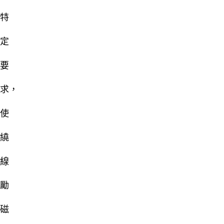
特
定
要
求，
使
繞
線
勵
磁