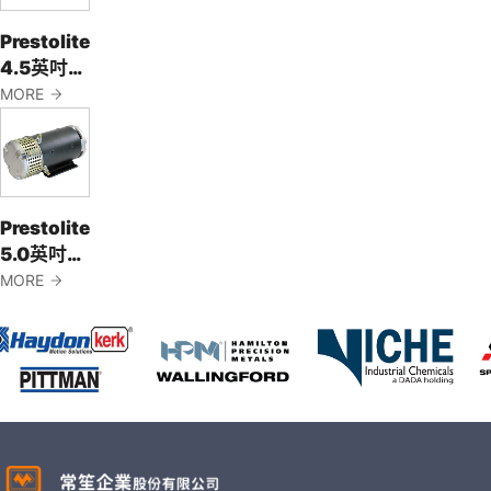
Prestolite
4.5英吋
Medium
MORE
Duty 馬達
Prestolite
5.0英吋
Heavy
MORE
Duty 馬達