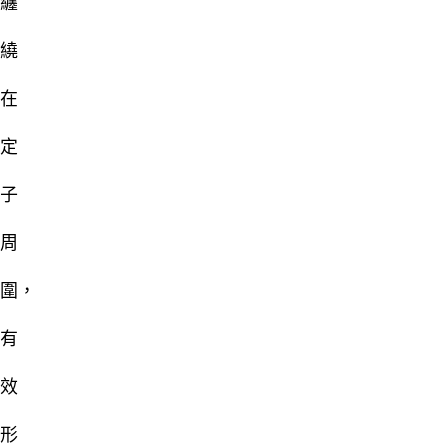
纏
繞
在
定
子
周
圍，
有
效
形