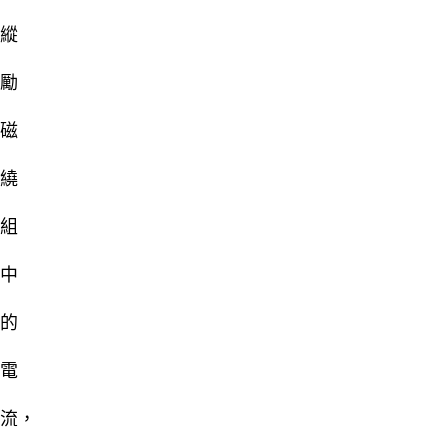
縱
勵
磁
繞
組
中
的
電
流，