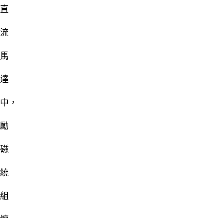
直
流
馬
達
中，
勵
磁
繞
組