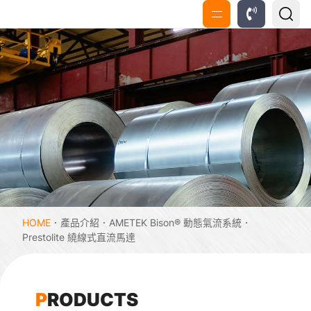
HOME
產品介紹
AMETEK Bison® 動態氣流系統
Prestolite 繞線式直流馬達
P
R
O
D
U
C
T
S