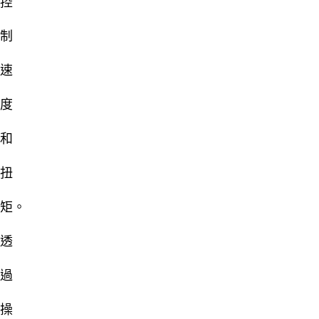
控
制
速
度
和
扭
矩。
透
過
操