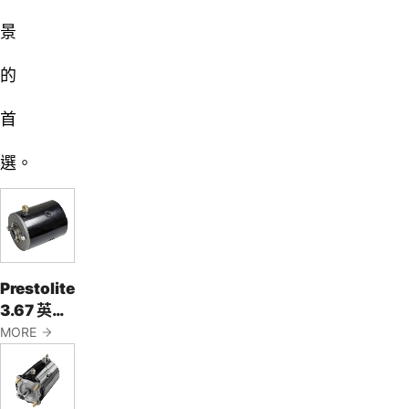
景
的
首
選。
Prestolite
3.67 英吋
Light
MORE
Duty 馬達