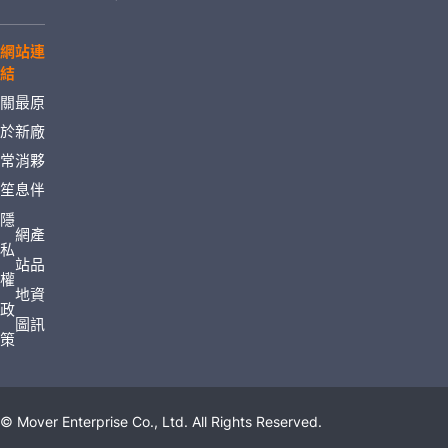
網站連
結
關
最
原
於
新
廠
常
消
夥
笙
息
伴
隱
網
產
私
站
品
權
地
資
政
圖
訊
策
© Mover Enterprise Co., Ltd. All Rights Reserved.