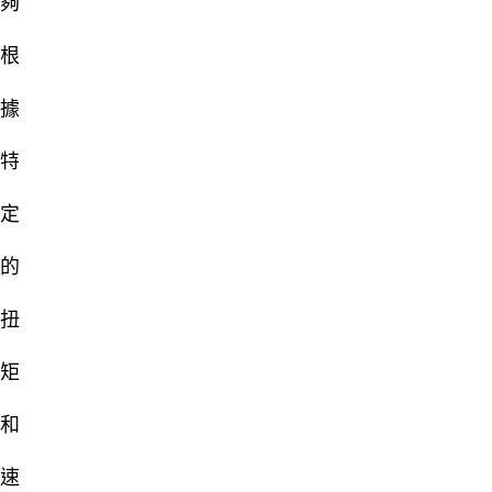
夠
根
據
特
定
的
扭
矩
和
速