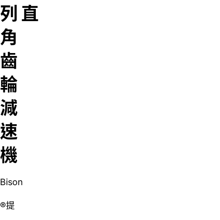
列
直
角
齒
輪
減
速
機
Bison
®提