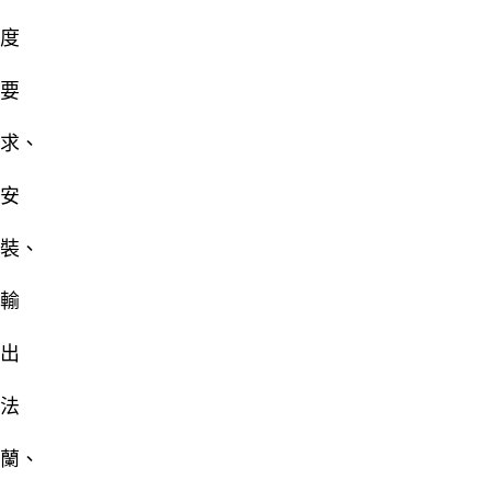
度
要
求、
安
裝、
輸
出
法
蘭、