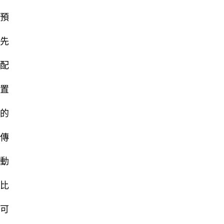
預
先
配
置
的
傳
動
比
可