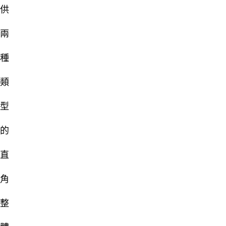
供
兩
種
類
型
的
直
角
整