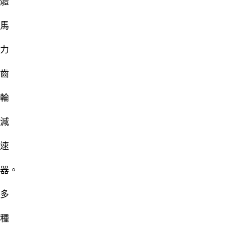
體
馬
力
齒
輪
減
速
器。
多
種