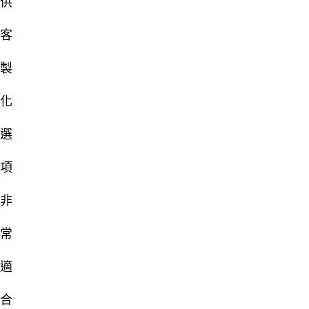
供
客
製
化
選
項
非
常
適
合