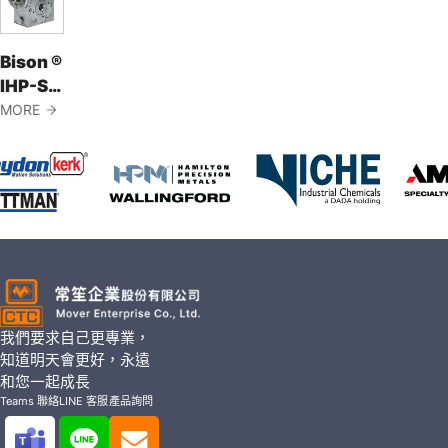
減速機
Bison ®
IHP-S
系列直
MORE
角齒輪
減速機
我們要求自己更專業，
知道明天會更好，永遠
和您一起成長
Teams 聯絡
LINE 客服
產品詢問