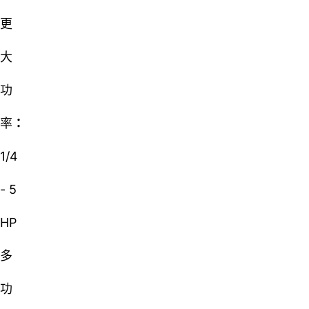
更
大
功
率
：
1/4
- 5
HP
多
功