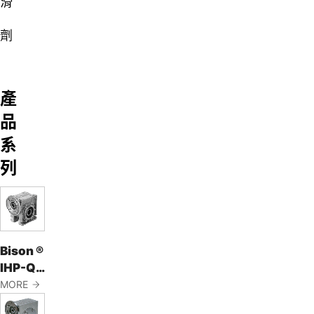
滑
劑
產
品
系
列
Bison ®
IHP-Q
系列直
MORE
角齒輪