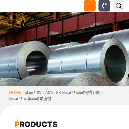
HOME
產品介紹
AMETEK Bison® 齒輪電機系統
Bison® 直角齒輪減速機
P
R
O
D
U
C
T
S