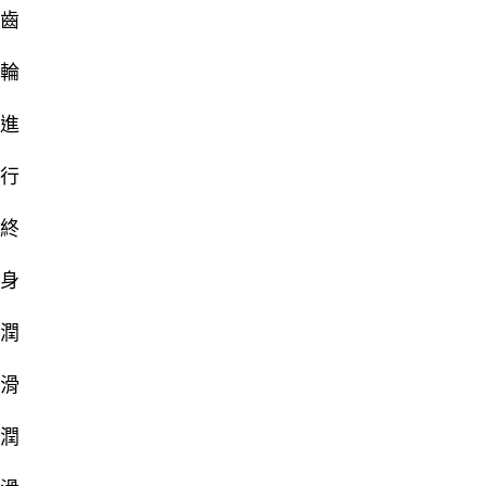
齒
輪
進
行
終
身
潤
滑
潤