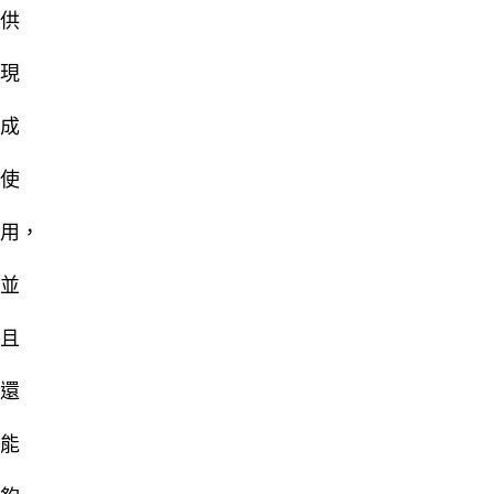
供
現
成
使
用，
並
且
還
能