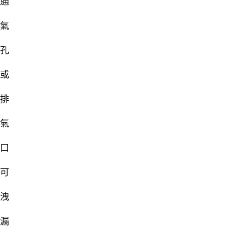
通
氣
孔
或
排
氣
口
可
洩
漏