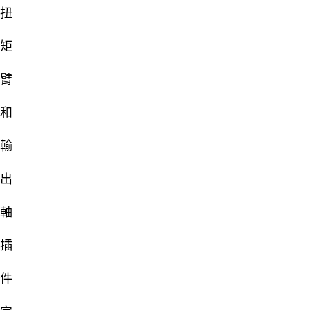
扭
矩
臂
和
輸
出
軸
插
件