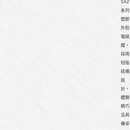
SAZ
系列
塑膠
外殼
電磁
閥，
採用
短版
結構
設
計，
體積
精巧
且具
備卓