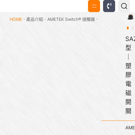
HOME
產品介紹
AMETEK Switch® 接觸器
SA
型
｜
塑
膠
電
磁
開
關
AME