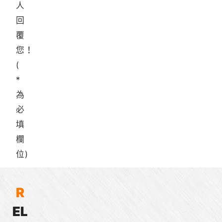
人
回
覆
您！
(
*
為
必
填
欄
位)
R
E
L
AMETEK
SAW
SBD
Switch®
型
型