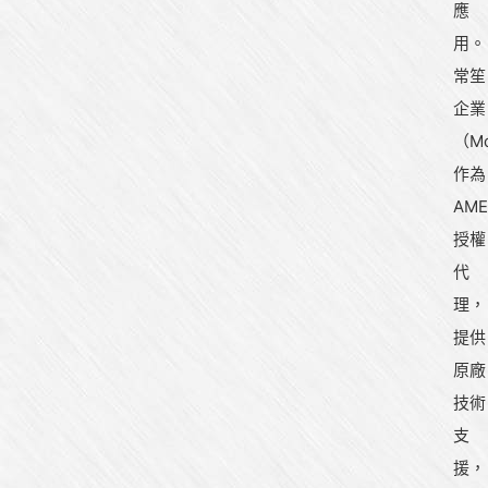
應
用。
常笙
企業
（Mo
作為
AME
授權
代
理，
提供
原廠
技術
支
援，