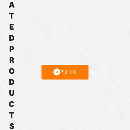
A
航
｜
｜
太
金
金
T
與
屬
屬
E
軍
電
電
規
磁
磁
D
接
開
開
P
觸
關
關
器
R
O
回到上頁
D
U
C
T
S