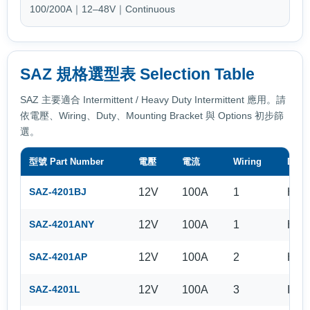
100/200A｜12–48V｜Continuous
SAZ 規格選型表 Selection Table
SAZ 主要適合 Intermittent / Heavy Duty Intermittent 應用。請
依電壓、Wiring、Duty、Mounting Bracket 與 Options 初步篩
選。
型號 Part Number
電壓
電流
Wiring
Duty
12V
100A
1
HDI
SAZ-4201BJ
12V
100A
1
HDI
SAZ-4201ANY
12V
100A
2
HDI
SAZ-4201AP
12V
100A
3
I
SAZ-4201L