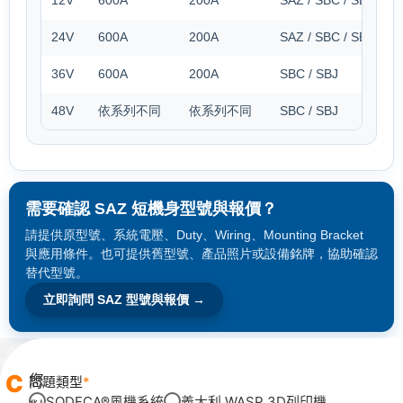
12V
600A
200A
SAZ / SBC / SBJ
24V
600A
200A
SAZ / SBC / SBJ
36V
600A
200A
SBC / SBJ
48V
依系列不同
依系列不同
SBC / SBJ
需要確認 SAZ 短機身型號與報價？
請提供原型號、系統電壓、Duty、Wiring、Mounting Bracket
與應用條件。也可提供舊型號、產品照片或設備銘牌，協助確認
替代型號。
立即詢問 SAZ 型號與報價 →
C
您
問題類型
SODECA®風機系統
義大利 WASP 3D列印機