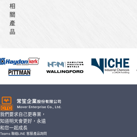
相
關
產
品
我們要求自己更專業，
知道明天會更好，永遠
和您一起成長
Teams 聯絡
LINE 客服
產品詢問