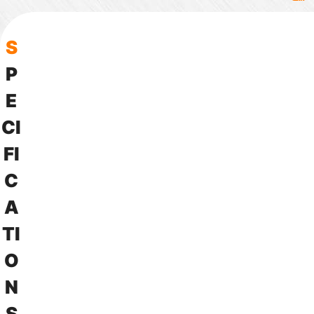
詢
問
S
P
E
C
I
F
I
C
A
T
I
O
N
S