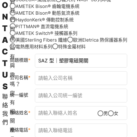
對
O
AMETEK Bison® 齒輪電機系統
我
AMETEK Bison® 動態氣流系統
N
們
HaydonKerk® 傳動控制系統
T
PITTMAN® 直流電機系統
的
AMETEK Switch® 接觸器系列
A
產
美國Sterling Fibers 纖維
歐洲Eletrica 熱保護器系列
電熱應用材料系列
特殊金屬材料
品
C
有
問題標題
T
興
U
趣
公司名稱
嗎？
S
您
統一編號
聯
有
絡
相
聯絡姓名
我
男
女
關
們
產
聯絡電話