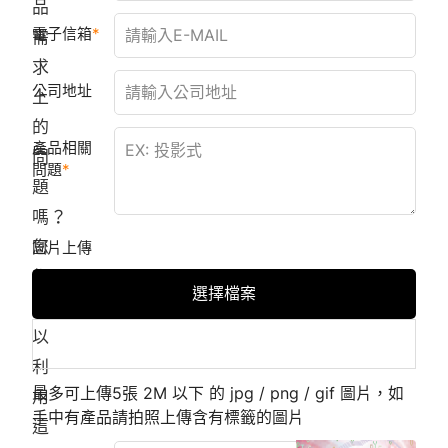
品
電子信箱
需
求
公司地址
上
的
產品相關
問
問題
題
嗎？
您
圖片上傳
都
選擇檔案
可
以
利
最多可上傳5張 2M 以下 的 jpg / png / gif 圖片，如
用
手中有產品請拍照上傳含有標籤的圖片
這