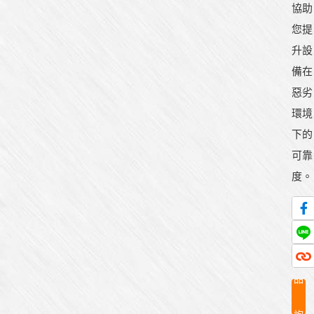
協助
您提
升設
備在
惡劣
環境
下的
可靠
度。
產
品