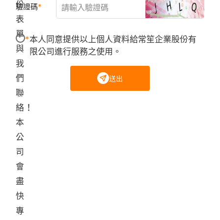
份
驗證碼
表
單
本人同意提供以上個人資料給常笙企業股份有
與
限公司進行服務之使用。
我
們
送出
聯
絡！
本
公
司
會
盡
快
專