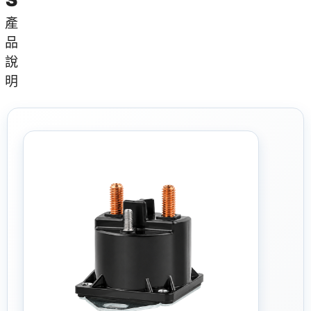
產
品
說
明