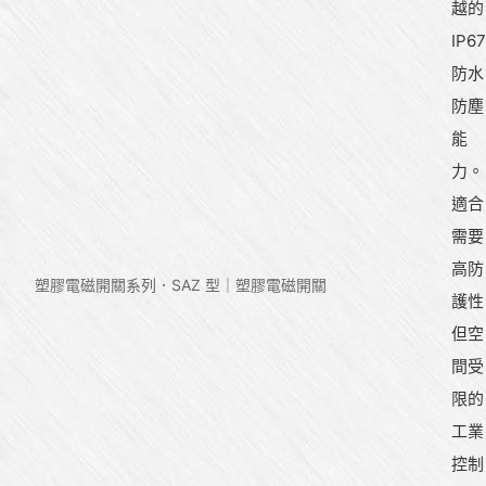
越的
IP67
防水
防塵
能
力。
適合
需要
高防
塑膠電磁開關系列
SAZ 型｜塑膠電磁開關
護性
但空
間受
限的
工業
控制