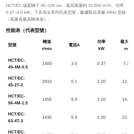
HCT/EC 涵蓋轉子 45–100 cm，最高風量約 41,850 m³/h、功率
0.37–4.0 kW。下表為全系列代表型號，數據取自原廠 60Hz 型錄
（風量為最高轉速值）。
性能表（代表型號）
轉速
功率
最大風
型號
電流A
r/min
kW
m³/h
HCT/EC-
1400
3.4
0.37
7,100
45-4M-0.5
HCT/EC-
2910
6.1
2.20
12,75
45-2T-3
HCT/EC-
1455
8.9
1.10
14,00
56-4M-1.5
HCT/EC-
1435
5.9
2.20
22,10
63-4T-3
HCT/EC-