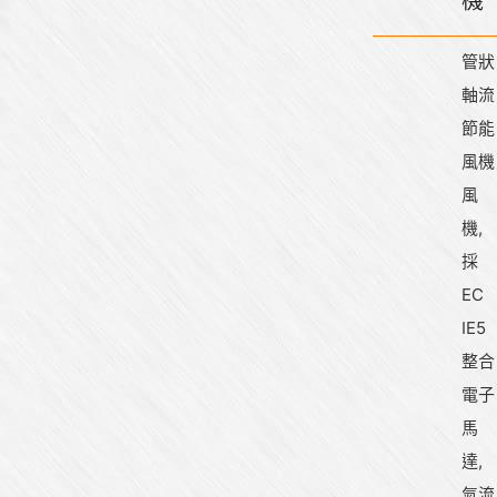
機
管狀
軸流
節能
風機
風
機,
採
EC
IE5
整合
電子
馬
達,
氣流