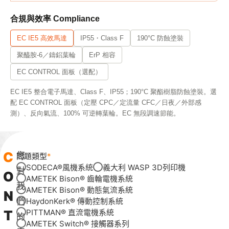
合規與效率 Compliance
EC IE5 高效馬達
IP55・Class F
190°C 防蝕塗裝
聚醯胺-6／鑄鋁葉輪
ErP 相容
EC CONTROL 面板（選配）
EC IE5 整合電子馬達、Class F、IP55；190°C 聚酯樹脂防蝕塗裝。選
配 EC CONTROL 面板（定壓 CPC／定流量 CFC／日夜／外部感
測）、反向氣流、100% 可逆轉葉輪。EC 無段調速節能。
C
您
問題類型
SODECA®風機系統
義大利 WASP 3D列印機
對
O
AMETEK Bison® 齒輪電機系統
我
AMETEK Bison® 動態氣流系統
N
們
HaydonKerk® 傳動控制系統
T
PITTMAN® 直流電機系統
的
AMETEK Switch® 接觸器系列