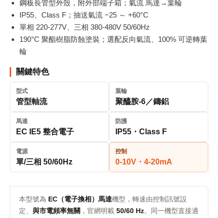
鋼板長管型外殼，附外部端子箱；氣流 馬達→葉輪
IP55、Class F；抽送氣流 −25 ～ +60°C
單相 220-277V、三相 380-480V 50/60Hz
190°C 聚酯樹脂防蝕塗裝；選配反向氣流、100% 可逆轉葉
輪
關鍵特色
型式
葉輪
管型軸流
聚醯胺-6／鑄鋁
馬達
防護
EC IE5 整合電子
IP55・Class F
電源
控制
單/三相 50/60Hz
0-10V・4-20mA
本型號為
EC（電子換相）馬達
機型，轉速由控制訊號設
定、
與市電頻率無關
，官網明載
50/60 Hz
。同一機型直接適