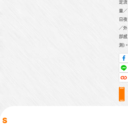
定流
量／
日夜
／外
部感
測)
產
品
詢
問
S