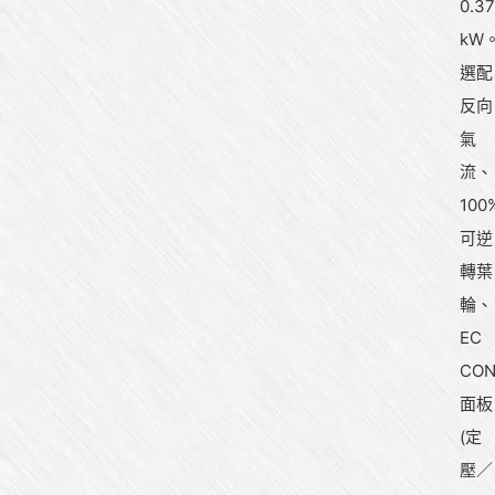
0.37
kW
選配
反向
氣
流、
100
可逆
轉葉
輪、
EC
CON
面板
(定
壓／