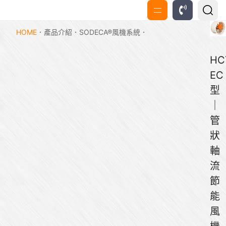
HOME
產品介紹
SODECA®風機系統
HC
EC
型
｜
管
狀
軸
流
節
能
風