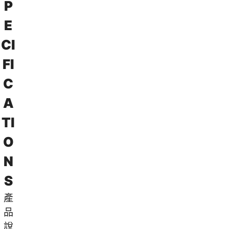
P
E
C
I
F
I
C
A
T
I
O
N
S
產
品
說