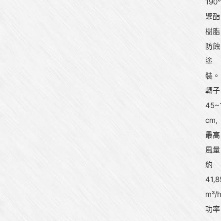
190
聚酯
樹脂
防蝕
塗
裝。
轉子
45~
cm,
最高
風量
約
41,8
m³/
功率