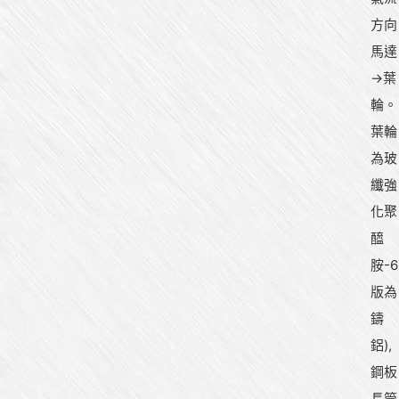
方向
馬達
→葉
輪。
葉輪
為玻
纖強
化聚
醯
胺-6
版為
鑄
鋁),
鋼板
長管