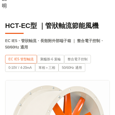
明
HCT-EC型 ｜管狀軸流節能風機
EC IE5・管狀軸流・長殼附外部端子箱 ｜ 整合電子控制・
50/60Hz 通用
EC IE5 管型軸流
聚醯胺-6 葉輪
整合電子控制
0-10V / 4-20mA
單相＋三相
50/60Hz 通用