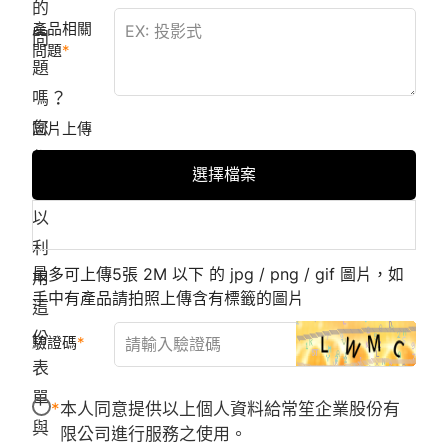
的
產品相關
問
問題
題
嗎？
您
圖片上傳
都
選擇檔案
可
以
利
最多可上傳5張 2M 以下 的 jpg / png / gif 圖片，如
用
手中有產品請拍照上傳含有標籤的圖片
這
份
驗證碼
表
單
本人同意提供以上個人資料給常笙企業股份有
與
限公司進行服務之使用。