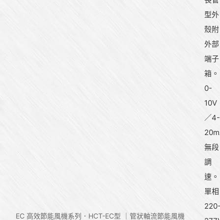
型外
殼附
外部
端子
箱。
0-
10V
／4-
20m
無段
調
速。
單相
220
EC 高效節能風機系列
HCT-EC型 ｜管狀軸流節能風機