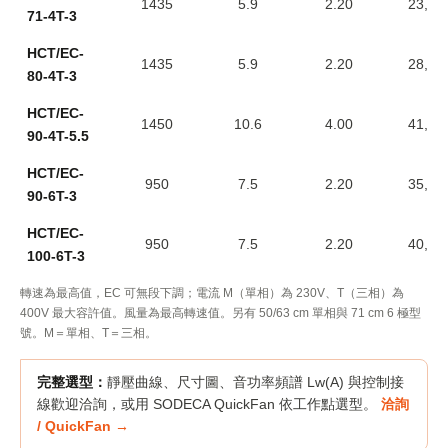
1435
5.9
2.20
23,95
71-4T-3
HCT/EC-
1435
5.9
2.20
28,00
80-4T-3
HCT/EC-
1450
10.6
4.00
41,85
90-4T-5.5
HCT/EC-
950
7.5
2.20
35,00
90-6T-3
HCT/EC-
950
7.5
2.20
40,50
100-6T-3
轉速為最高值，EC 可無段下調；電流 M（單相）為 230V、T（三相）為
400V 最大容許值。風量為最高轉速值。另有 50/63 cm 單相與 71 cm 6 極型
號。M＝單相、T＝三相。
完整選型：
靜壓曲線、尺寸圖、音功率頻譜 Lw(A) 與控制接
線歡迎洽詢，或用 SODECA QuickFan 依工作點選型。
洽詢
/ QuickFan →