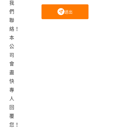
我
們
送出
聯
絡！
本
公
司
會
盡
快
專
人
回
覆
您！