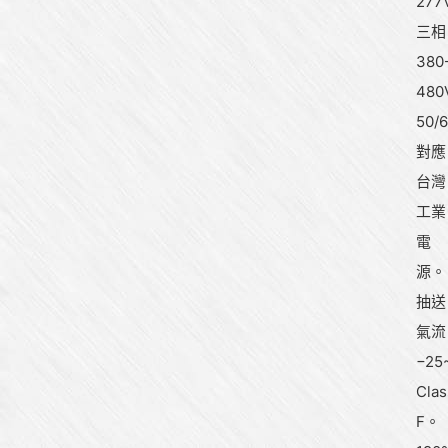
277
三相
380
480
50/6
對應
台灣
工業
電
源。
抽送
氣流
−25
Clas
F。