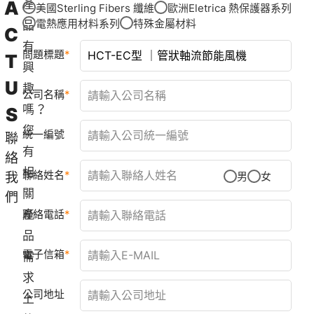
A
產
美國Sterling Fibers 纖維
歐洲Eletrica 熱保護器系列
電熱應用材料系列
特殊金屬材料
品
C
有
問題標題
T
興
U
趣
公司名稱
嗎？
S
您
統一編號
聯
有
絡
相
聯絡姓名
我
男
女
關
們
產
聯絡電話
品
電子信箱
需
求
公司地址
上