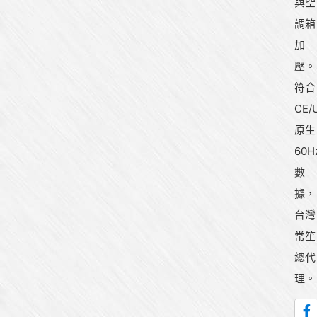
與空
調箱
加
壓。
符合
CE/
原生
60H
數
據，
台灣
常笙
總代
理。