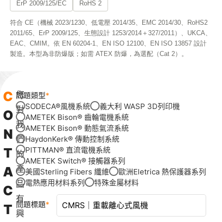
ErP 2009/125/EC
RoHS 2
符合 CE（機械 2023/1230、低電壓 2014/35、EMC 2014/30、RoHS2
2011/65、ErP 2009/125、生態設計 1253/2014＋327/2011）、UKCA、
EAC、CMIM。依 EN 60204-1、EN ISO 12100、EN ISO 13857 設計
製造。本型為非防爆版；如需 ATEX 防爆，為選配（Cat 2）。
C
您
問題類型
SODECA®風機系統
義大利 WASP 3D列印機
對
O
AMETEK Bison® 齒輪電機系統
我
AMETEK Bison® 動態氣流系統
N
們
HaydonKerk® 傳動控制系統
T
PITTMAN® 直流電機系統
的
AMETEK Switch® 接觸器系列
A
產
美國Sterling Fibers 纖維
歐洲Eletrica 熱保護器系列
電熱應用材料系列
特殊金屬材料
品
C
有
問題標題
T
興