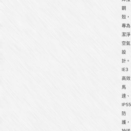
鋼
殼，
專為
潔淨
空氣
設
計。
IE3
高效
馬
達、
IP55
防
護，
抽送