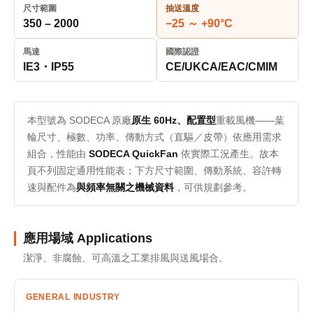
尺寸範圍
抽送溫度
350 – 2000
−25 ～ +90°C
馬達
國際認證
IE3・IP55
CE/UKCA/EAC/CMIM
本型號為 SODECA 原廠
原生 60Hz、配置型
重載風機——葉
輪尺寸、極數、功率、傳動方式（直驅／皮帶）依應用需求
組合，性能由
SODECA QuickFan
依實際工況產生。故本
頁不列固定通用性能表；下方尺寸範圍、傳動系統、容許轉
速與配件為
與頻率無關之機械資料
，可供規劃參考。
應用場域 Applications
潔淨、非腐蝕、可高溫之工業排風與送風場合。
GENERAL INDUSTRY