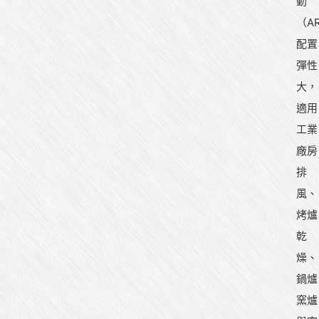
動
（A
配置
彈性
大，
適用
工業
廠房
排
風、
烤爐
乾
燥、
鍋爐
窯爐