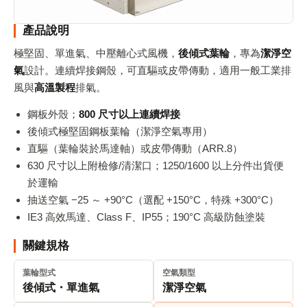
產品說明
極堅固、單進氣、中壓離心式風機，
後傾式葉輪
，專為
潔淨空
氣
設計。連續焊接鋼殼，可直驅或皮帶傳動，適用一般工業排
風與
高溫製程
排氣。
鋼板外殼；
800 尺寸以上連續焊接
後傾式極堅固鋼板葉輪（潔淨空氣專用）
直驅（葉輪裝於馬達軸）或皮帶傳動（ARR.8）
630 尺寸以上附檢修/清潔口；1250/1600 以上分件出貨便
於運輸
抽送空氣 −25 ～ +90°C（選配 +150°C，特殊 +300°C）
IE3 高效馬達、Class F、IP55；190°C 高級防蝕塗裝
關鍵規格
葉輪型式
空氣類型
後傾式・單進氣
潔淨空氣