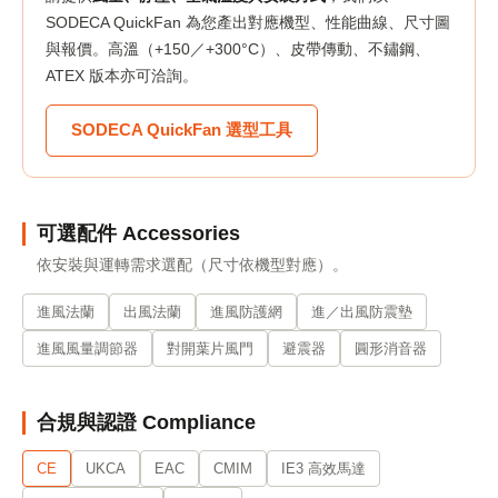
SODECA QuickFan 為您產出對應機型、性能曲線、尺寸圖
與報價。高溫（+150／+300°C）、皮帶傳動、不鏽鋼、
ATEX 版本亦可洽詢。
SODECA QuickFan 選型工具
可選配件 Accessories
依安裝與運轉需求選配（尺寸依機型對應）。
進風法蘭
出風法蘭
進風防護網
進／出風防震墊
進風風量調節器
對開葉片風門
避震器
圓形消音器
合規與認證 Compliance
CE
UKCA
EAC
CMIM
IE3 高效馬達