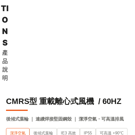
T
I
O
N
S
產
品
說
明
CMRS型 重載離心式風機 / 60HZ
後傾式葉輪 ｜ 連續焊接堅固鋼殼 ｜ 潔淨空氣・可高溫排風
潔淨空氣
後傾式葉輪
IE3 高效
IP55
可高溫 +90°C