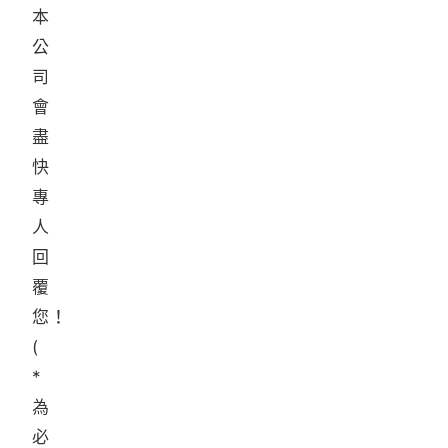
本
公
司
會
盡
快
專
人
回
覆
您！
(
*
為
必