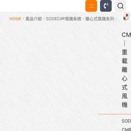
HOME
產品介紹
SODECA®風機系統
離心式風機系列
CM
｜
重
載
離
心
式
風
機
SOD
CM