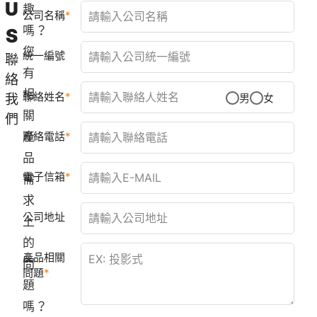
U
趣
公司名稱
嗎？
S
您
統一編號
聯
有
絡
相
聯絡姓名
我
男
女
關
們
產
聯絡電話
品
電子信箱
需
求
公司地址
上
的
產品相關
問
問題
題
嗎？