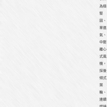
為極
堅
固、
單進
氣、
中壓
離心
式風
機，
採後
傾式
葉
輪、
連續
焊接