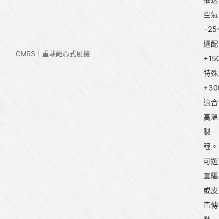
空氣
−25
選配
CMRS｜重載離心式風機
+15
特殊
+30
適合
高溫
製
程。
可選
直驅
或皮
帶傳