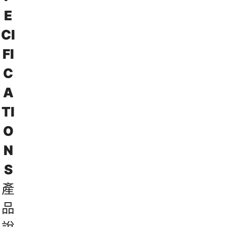
E
C
I
F
I
C
A
T
I
O
N
S
產
品