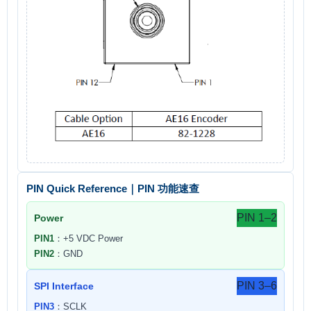
PIN Quick Reference｜PIN 功能速查
PIN 1–2
Power
PIN1
：+5 VDC Power
PIN2
：GND
PIN 3–6
SPI Interface
PIN3
：SCLK