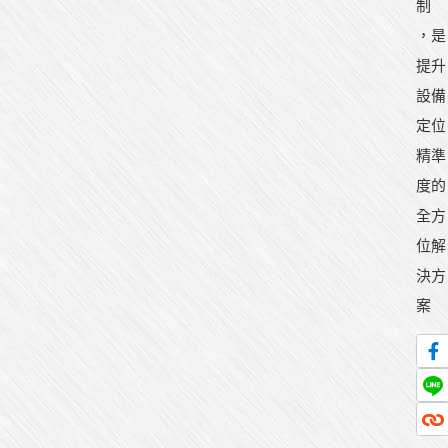
制
，是
提升
設備
定位
精準
度的
全方
位解
決方
案
產