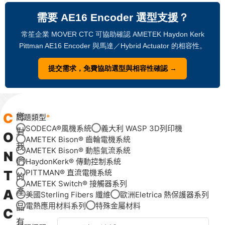
需要 AE16 Encoder 選型支援？
常笙企業 MOVER CTC 可協助確認 AMETEK Haydon Kerk
Pittman AE16 Encoder 與馬達／Hybrid Actuator 的相容性。
提交需求，免費協助選型與相容性確認 →
C
您
問題類型
SODECA®風機系統
義大利 WASP 3D列印機
對
O
AMETEK Bison® 齒輪電機系統
我
AMETEK Bison® 動態氣流系統
N
們
HaydonKerk® 傳動控制系統
T
PITTMAN® 直流電機系統
的
AMETEK Switch® 接觸器系列
A
產
美國Sterling Fibers 纖維
歐洲Eletrica 熱保護器系列
電熱應用材料系列
特殊金屬材料
品
C
有