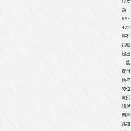
與差
動
RS-
422
序列
訊號
輸出
，能
提供
精準
的位
置回
饋與
閉迴
路控