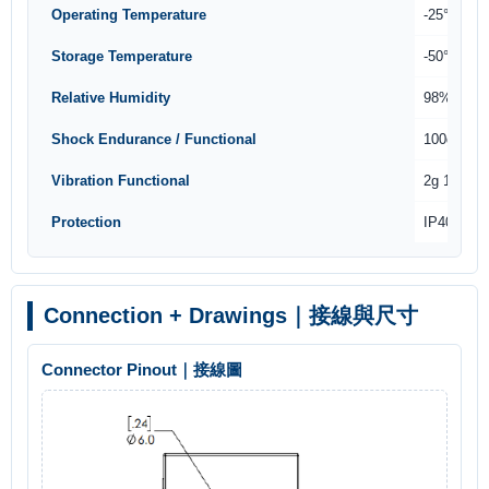
Operating Temperature
-25°C ~ 8
Storage Temperature
-50°C ~ 8
Relative Humidity
98% Non 
Shock Endurance / Functional
100g for 
Vibration Functional
2g 10~20
Protection
IP40
Connection + Drawings｜接線與尺寸
Connector Pinout｜接線圖