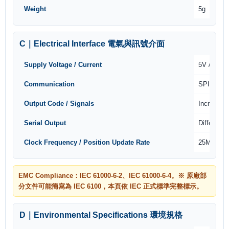
Weight
5g
C｜Electrical Interface 電氣與訊號介面
Supply Voltage / Current
5V / 100
Communication
SPI
Output Code / Signals
Increment
Serial Output
Differenti
Clock Frequency / Position Update Rate
25MHz ma
EMC Compliance：IEC 61000-6-2、IEC 61000-6-4。※ 原廠部
分文件可能簡寫為 IEC 6100，本頁依 IEC 正式標準完整標示。
D｜Environmental Specifications 環境規格