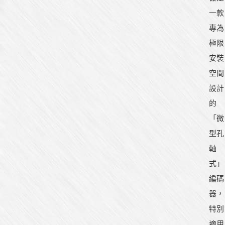
一款
專為
極限
安裝
空間
設計
的
「微
型孔
軸
式」
編碼
器，
特別
適用