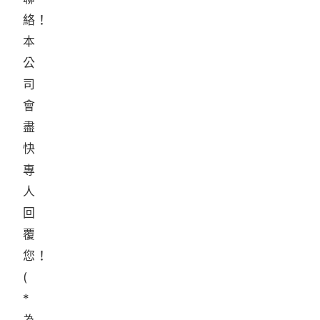
絡！
本
公
司
會
盡
快
專
人
回
覆
您！
(
*