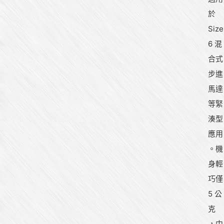
於
Size
6 混
合式
步進
馬達
等緊
湊型
應用
。機
身輕
巧僅
5 公
克
，中