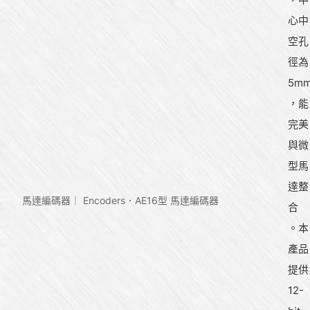
心中
空孔
徑為
5m
，能
完美
與微
型馬
達整
馬達編碼器｜ Encoders
AE16型 馬達編碼器
合
。本
產品
提供
12-