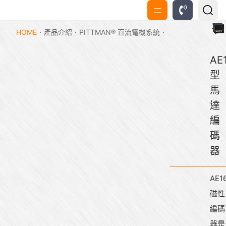
HOME
產品介紹
PITTMAN® 直流電機系統
AE
型
馬
達
編
碼
器
AE1
磁性
編碼
器是