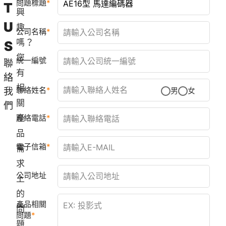
問題標題
T
興
U
趣
公司名稱
嗎？
S
您
統一編號
聯
有
絡
相
聯絡姓名
我
男
女
關
們
產
聯絡電話
品
電子信箱
需
求
公司地址
上
的
產品相關
問
問題
題