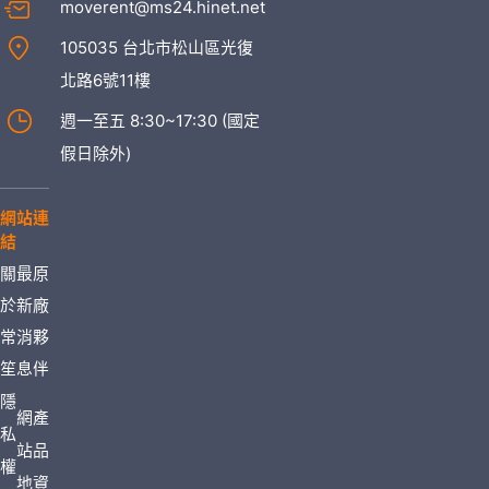
moverent@ms24.hinet.net
105035 台北市松山區光復
北路6號11樓
週一至五 8:30~17:30 (國定
假日除外)
網站連
結
關
最
原
於
新
廠
常
消
夥
笙
息
伴
隱
網
產
私
站
品
權
地
資