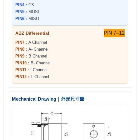
PIN4
：CS
PIN5
：MOSI
PIN6
：MISO
PIN 7–12
ABZ Differential
PIN7
：A Channel
PIN8
：A- Channel
PIN9
：B Channel
PIN10
：B- Channel
PIN11
：I Channel
PIN12
：I- Channel
Mechanical Drawing｜外形尺寸圖