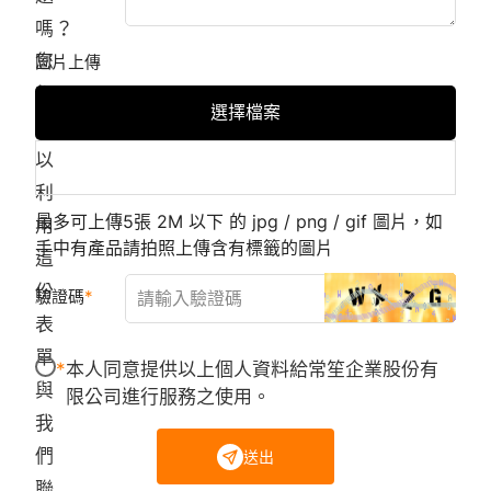
嗎？
您
圖片上傳
都
選擇檔案
可
以
利
最多可上傳5張 2M 以下 的 jpg / png / gif 圖片，如
用
手中有產品請拍照上傳含有標籤的圖片
這
份
驗證碼
表
單
本人同意提供以上個人資料給常笙企業股份有
與
限公司進行服務之使用。
我
們
送出
聯