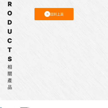
R
O
回到上頁
D
U
C
T
S
相
關
產
品