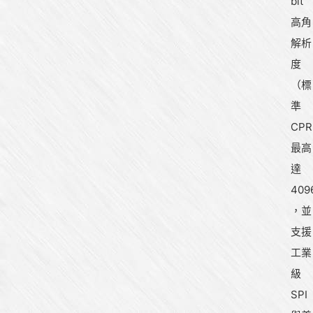
bit
高角
解析
度
（標
準
CPR
最高
達
409
，並
支援
工業
級
SPI