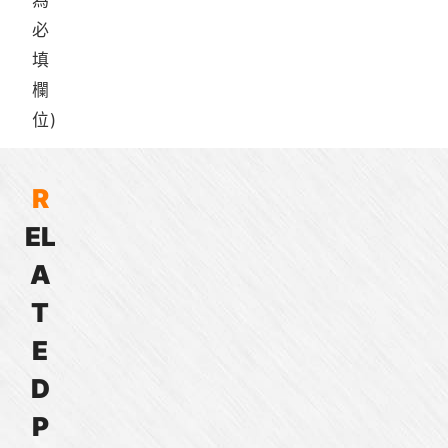
為
必
填
欄
位)
R
E
L
E21
E30
Q/V
C/D
系
系
系
系
A
列
列
列
列
馬
馬
馬
馬
T
達
達
達
達
E
編
編
編
編
碼
碼
碼
碼
D
器
器
器
器
P