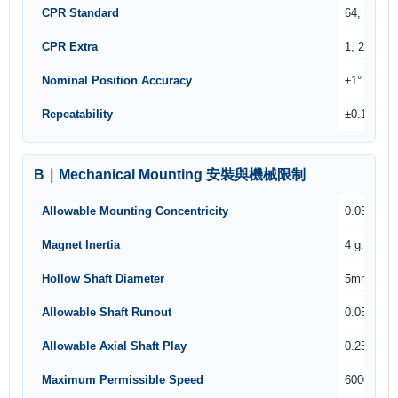
CPR Standard
64, 128, 2
CPR Extra
1, 2, 4, 8,
Nominal Position Accuracy
±1°
Repeatability
±0.1 deg
B｜Mechanical Mounting 安裝與機械限制
Allowable Mounting Concentricity
0.0508m
Magnet Inertia
4 g.mm²
Hollow Shaft Diameter
5mm
Allowable Shaft Runout
0.051mm
Allowable Axial Shaft Play
0.254mm
Maximum Permissible Speed
6000 RP