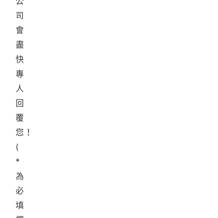
公
司
會
盡
快
專
人
回
覆
您！
(
*
為
必
填