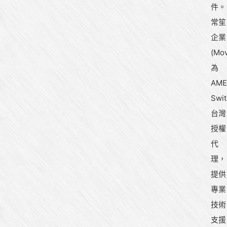
件。
常笙
企業
(Mov
為
AME
Swit
台灣
授權
代
理，
提供
專業
技術
支援