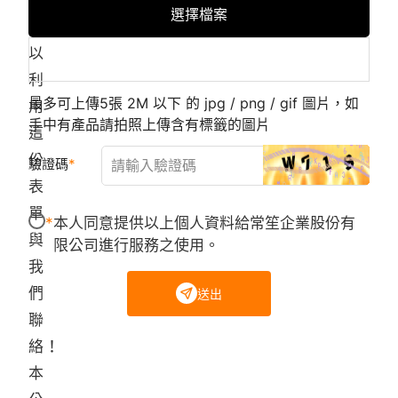
選擇檔案
可
以
利
最多可上傳5張 2M 以下 的 jpg / png / gif 圖片，如
用
手中有產品請拍照上傳含有標籤的圖片
這
份
驗證碼
表
單
本人同意提供以上個人資料給常笙企業股份有
與
限公司進行服務之使用。
我
們
送出
聯
絡！
本