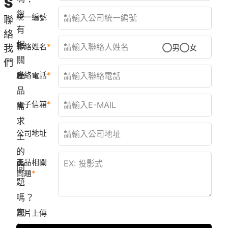
S
您
統一編號
聯
有
絡
相
聯絡姓名
我
男
女
關
們
產
聯絡電話
品
電子信箱
需
求
公司地址
上
的
產品相關
問
問題
題
嗎？
您
圖片上傳
都