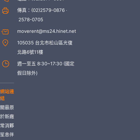
傳真：(02)2579-0876 ‧
2578-0705
moverent@ms24.hinet.net
105035 台北市松山區光復
北路6號11樓
週一至五 8:30~17:30 (國定
假日除外)
網站連
結
關
最
原
於
新
廠
常
消
夥
笙
息
伴