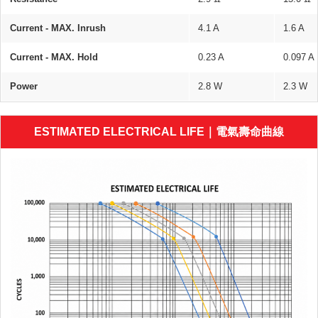
Current - MAX. Inrush
4.1 A
1.6 A
Current - MAX. Hold
0.23 A
0.097 A
Power
2.8 W
2.3 W
ESTIMATED ELECTRICAL LIFE｜電氣壽命曲線