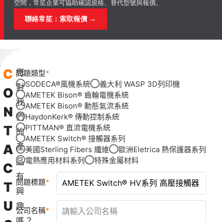
空間，常笙企業可協助確認規格、替代型號與報價。
聯絡常笙：索取報價 →
C
您
問題類型
SODECA®風機系統
義大利 WASP 3D列印機
對
O
AMETEK Bison® 齒輪電機系統
我
AMETEK Bison® 動態氣流系統
N
們
HaydonKerk® 傳動控制系統
T
PITTMAN® 直流電機系統
的
AMETEK Switch® 接觸器系列
A
產
美國Sterling Fibers 纖維
歐洲Eletrica 熱保護器系列
電熱應用材料系列
特殊金屬材料
品
C
有
問題標題
T
興
U
趣
公司名稱
嗎？