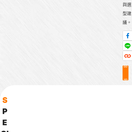
與選
型建
議。
產
品
詢
問
S
P
E