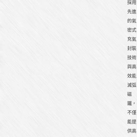
採用
先進
的氣
密式
充氣
封裝
技術
與高
效能
滅弧
磁
鐵，
不僅
能提
供高