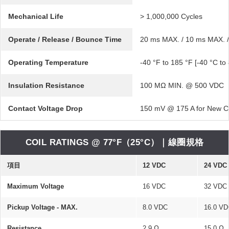
Mechanical Life
> 1,000,000 Cycles
Operate / Release / Bounce Time
20 ms MAX. / 10 ms MAX. 
Operating Temperature
-40 °F to 185 °F [-40 °C to
Insulation Resistance
100 MΩ MIN. @ 500 VDC
Contact Voltage Drop
150 mV @ 175 A for New C
COIL RATINGS @ 77°F（25°C）｜線圈規格
項目
12 VDC
24 VDC
Maximum Voltage
16 VDC
32 VDC
Pickup Voltage - MAX.
8.0 VDC
16.0 VD
Resistance
2.9 Ω
15.0 Ω