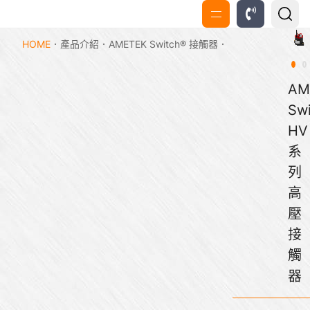
HOME
產品介紹
AMETEK Switch® 接觸器
AM
Sw
HV
系
列
高
壓
接
觸
器