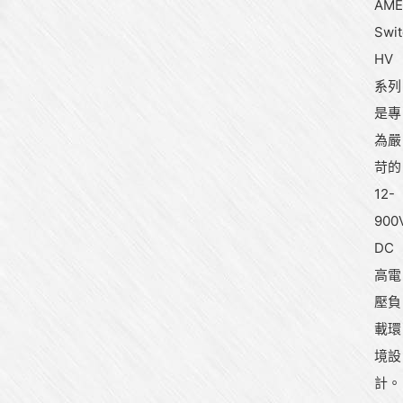
AME
Swi
HV
系列
是專
為嚴
苛的
12-
900
DC
高電
壓負
載環
境設
計。