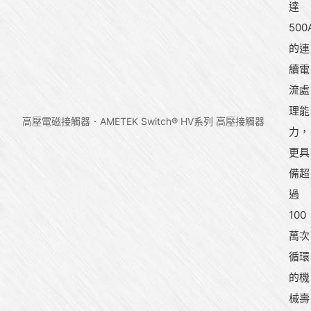
達
500
的連
續電
流處
理能
高壓電磁接觸器
AMETEK Switch® HV系列 高壓接觸器
力，
更具
備超
過
100
萬次
循環
的機
械壽