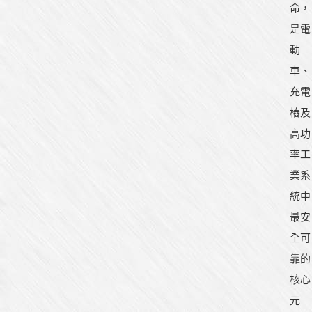
命，
是電
動
車、
充電
樁及
高功
率工
業系
統中
最安
全可
靠的
核心
元