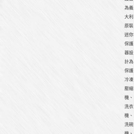
為義
大利
原裝
迷你
保護
器設
計為
保護
冷凍
壓縮
機、
洗衣
機、
洗碗
機、