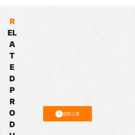
R
E
L
熱
熱
熱
熱
保
保
保
保
A
護
護
護
護
器
器
器
器
T
T
G
F
3T
E
型
型
型
型
D
P
R
O
回到上頁
D