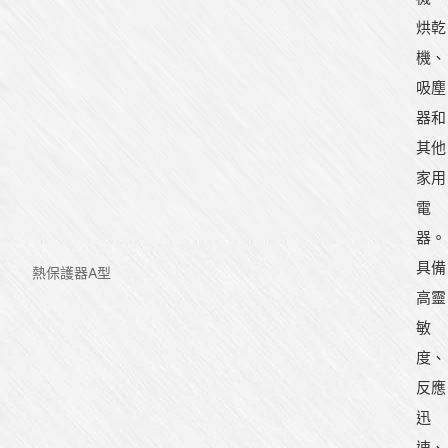
烘乾
機、
吸塵
器和
其他
家用
電
器。
具備
熱保護器A型
高靈
敏
度、
反應
迅
速、