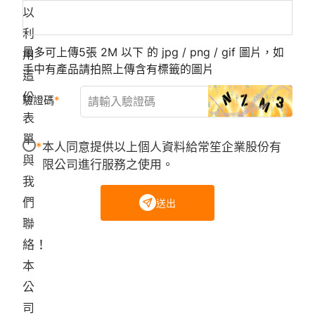
以
利
最多可上傳5張 2M 以下 的 jpg / png / gif 圖片，如
用
手中有產品請拍照上傳含有標籤的圖片
這
份
驗證碼
表
單
本人同意提供以上個人資料給常笙企業股份有
與
限公司進行服務之使用。
我
們
送出
聯
絡！
本
公
司