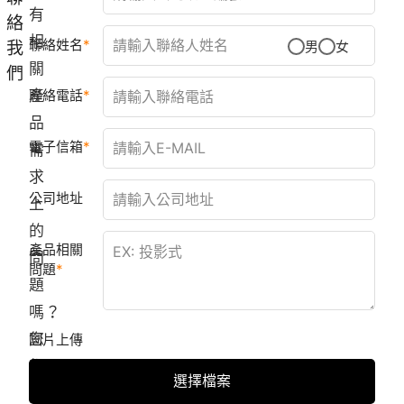
有
絡
相
聯絡姓名
我
男
女
關
們
產
聯絡電話
品
電子信箱
需
求
公司地址
上
的
產品相關
問
問題
題
嗎？
您
圖片上傳
都
選擇檔案
可