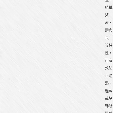
結構
緊
湊、
壽命
長
等特
性，
可有
效防
止過
熱、
過載
或堵
轉所