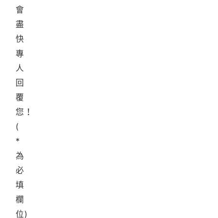
會
盡
快
專
人
回
覆
您！
(
*
為
必
填
欄
位)