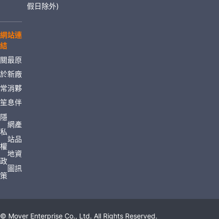
假日除外)
網站連
結
關
最
原
於
新
廠
常
消
夥
笙
息
伴
隱
網
產
私
站
品
權
地
資
政
圖
訊
策
© Mover Enterprise Co., Ltd. All Rights Reserved.