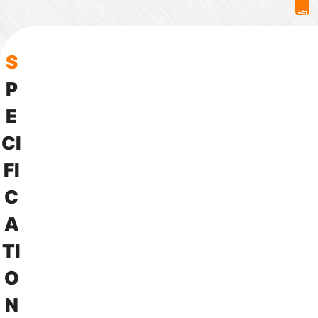
詢
問
S
P
E
C
I
F
I
C
A
T
I
O
N