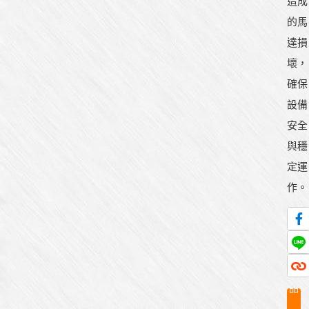
造成
的馬
達損
壞，
確保
設備
安全
與穩
定運
作。
產
品