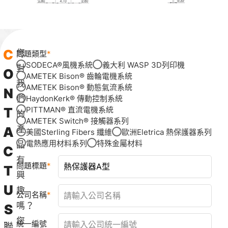
C
您
問題類型
SODECA®風機系統
義大利 WASP 3D列印機
對
O
AMETEK Bison® 齒輪電機系統
我
AMETEK Bison® 動態氣流系統
N
們
HaydonKerk® 傳動控制系統
T
PITTMAN® 直流電機系統
的
AMETEK Switch® 接觸器系列
A
產
美國Sterling Fibers 纖維
歐洲Eletrica 熱保護器系列
電熱應用材料系列
特殊金屬材料
品
C
有
問題標題
T
興
U
趣
公司名稱
嗎？
S
您
統一編號
聯