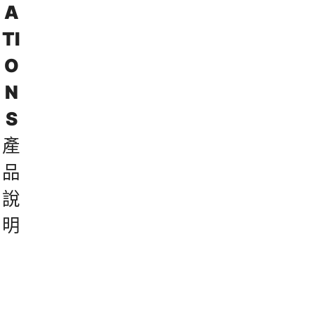
A
T
I
O
N
S
產
品
說
明
Bison