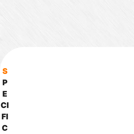
S
P
E
C
I
F
I
C