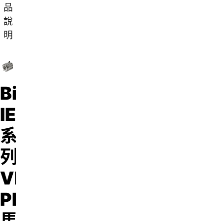
品
說
明
Bison®
IEC90
系
列
VFsync
PMAC
馬