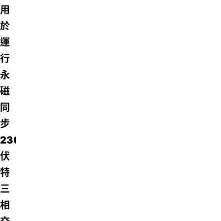
用
於
運
行
永
磁
同
步
230/460
伏
特
三
相