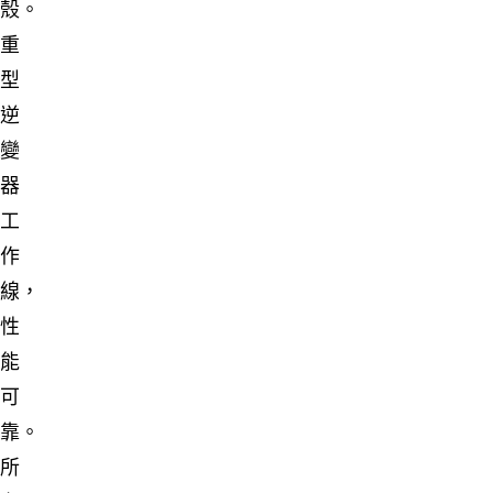
殼。
重
型
逆
變
器
工
作
線，
性
能
可
靠。
所