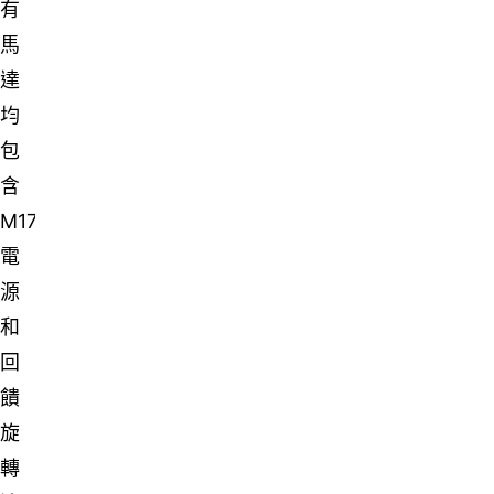
有
馬
達
均
包
含
M17
電
源
和
回
饋
旋
轉