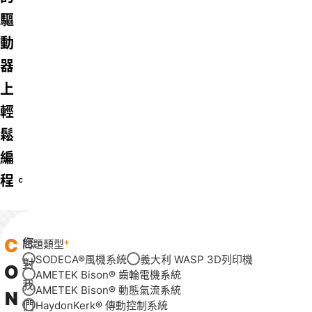
驅
動
器
上
輕
鬆
編
程。
C
您
問題類型
SODECA®風機系統
義大利 WASP 3D列印機
對
O
AMETEK Bison® 齒輪電機系統
我
AMETEK Bison® 動態氣流系統
N
們
HaydonKerk® 傳動控制系統