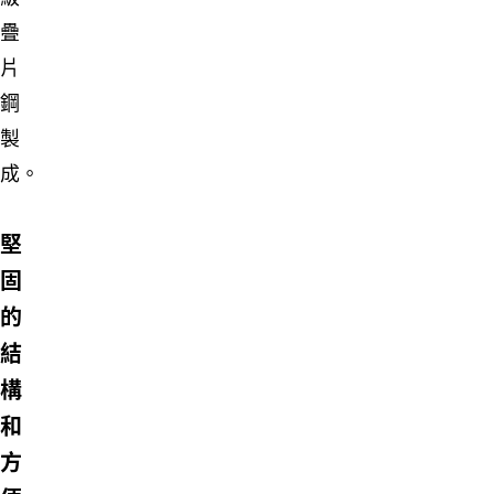
疊
片
鋼
製
成。
堅
固
的
結
構
和
方