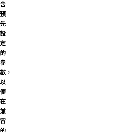
含
預
先
設
定
的
參
數，
以
便
在
兼
容
的