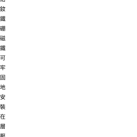
釹
鐵
硼
磁
鐵
可
牢
固
地
安
裝
在
層
壓