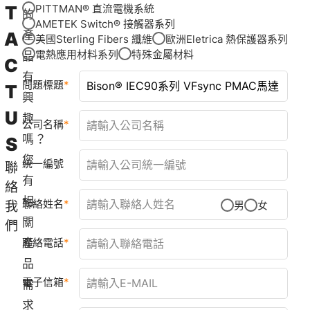
T
PITTMAN® 直流電機系統
的
AMETEK Switch® 接觸器系列
A
產
美國Sterling Fibers 纖維
歐洲Eletrica 熱保護器系列
電熱應用材料系列
特殊金屬材料
品
C
有
問題標題
T
興
U
趣
公司名稱
嗎？
S
您
統一編號
聯
有
絡
相
聯絡姓名
我
男
女
關
們
產
聯絡電話
品
電子信箱
需
求