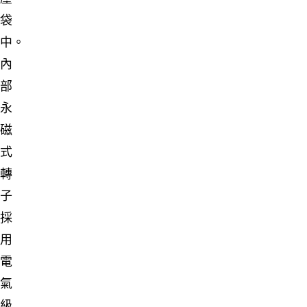
袋
中。
內
部
永
磁
式
轉
子
採
用
電
氣
級