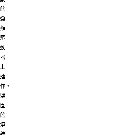
的
變
頻
驅
動
器
上
運
作。
堅
固
的
燒
結