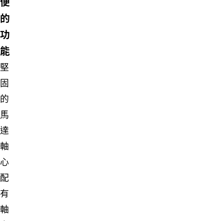
便
的
功
能
堅
固
的
馬
達
軸
心
配
有
軸