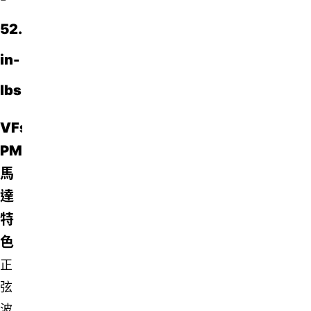
52.5
in-
lbs
VFsync
PMAC
馬
達
特
色
正
弦
波