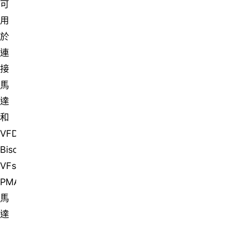
可
用
於
連
接
馬
達
和
VFD。
Bison
VFsync
PMAC
馬
達