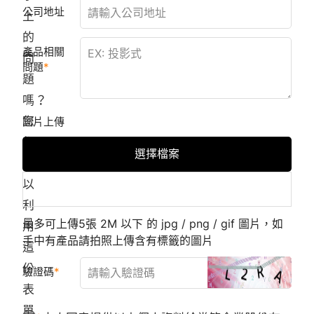
公司地址
上
的
產品相關
問
問題
題
嗎？
您
圖片上傳
都
選擇檔案
可
以
利
最多可上傳5張 2M 以下 的 jpg / png / gif 圖片，如
用
手中有產品請拍照上傳含有標籤的圖片
這
份
驗證碼
表
單