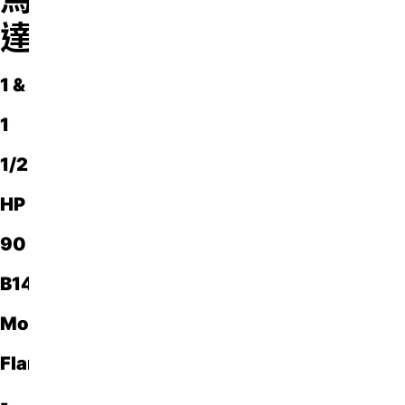
達
1 &
1
1/2
HP
·
IEC
90
B14
Mounting
Flange
·
35
-