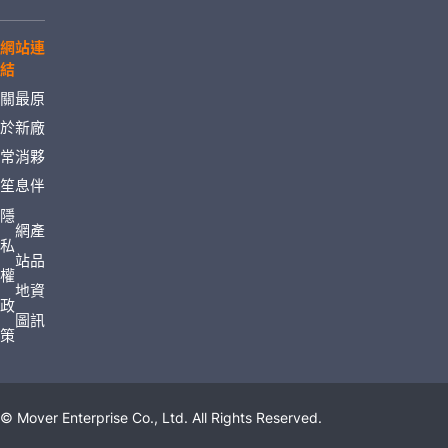
網站連
結
關
最
原
於
新
廠
常
消
夥
笙
息
伴
隱
網
產
私
站
品
權
地
資
政
圖
訊
策
© Mover Enterprise Co., Ltd. All Rights Reserved.