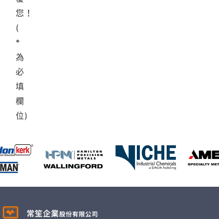
您！
(
*
為
必
填
欄
位)