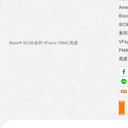
Ame
Bis
IEC
系列
VFs
Bison® IEC90系列 VFsync PMAC馬達
PM
馬達
產
品
詢