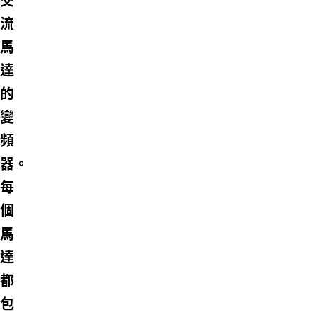
交
流
馬
達
的
變
頻
器。
每
個
馬
達
都
包