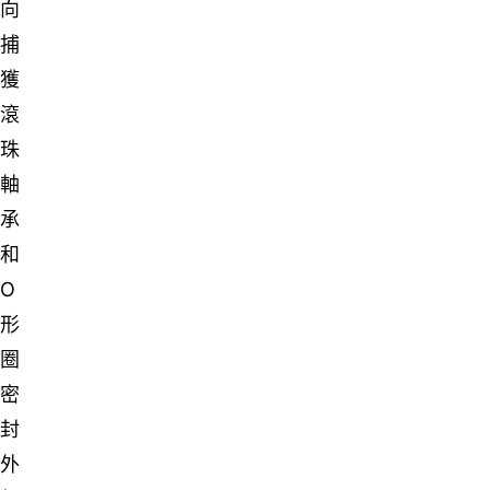
向
捕
獲
滾
珠
軸
承
和
O
形
圈
密
封
外