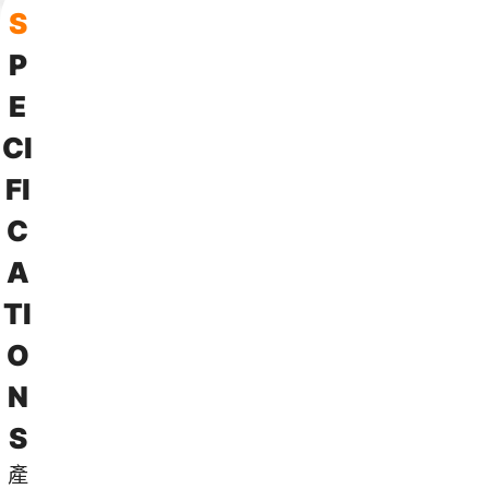
問
S
P
E
C
I
F
I
C
A
T
I
O
N
S
產