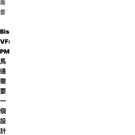
需
要
Bison
VFsync
PMAC
馬
達
需
要
一
個
設
計