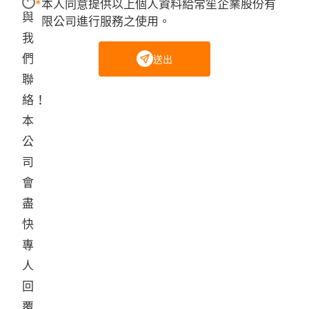
本人同意提供以上個人資料給常笙企業股份有
與
限公司進行服務之使用。
我
們
送出
聯
絡！
本
公
司
會
盡
快
專
人
回
覆