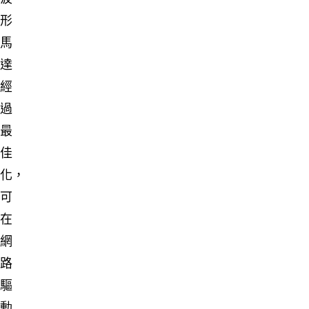
形
馬
達
經
過
最
佳
化，
可
在
網
路
驅
動