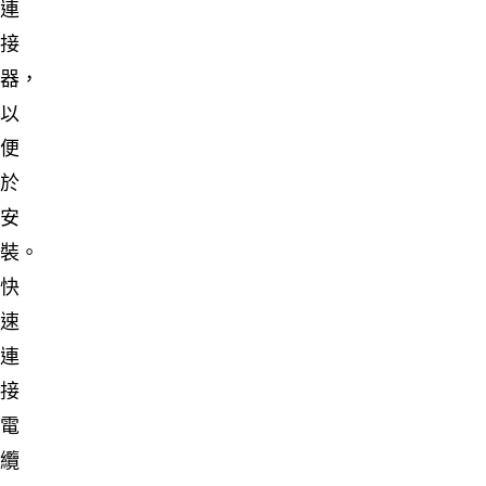
連
接
器，
以
便
於
安
裝。
快
速
連
接
電
纜