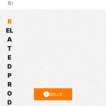
位)
R
E
L
Bison®
Bison®
Bison®
Bison®
Bison®
Bison®
Powerstar
Powerstar
Powerstar
746
750
060
A
720
725
730
系
系
系
系
系
系
列
列
列
T
列
列
列
直
直
直
E
直
直
直
角
角
角
角
角
角
齒
齒
齒
D
齒
齒
齒
輪
輪
輪
P
輪
輪
輪
馬
馬
馬
馬
馬
馬
達
達
達
R
達
達
達
O
回到上頁
D