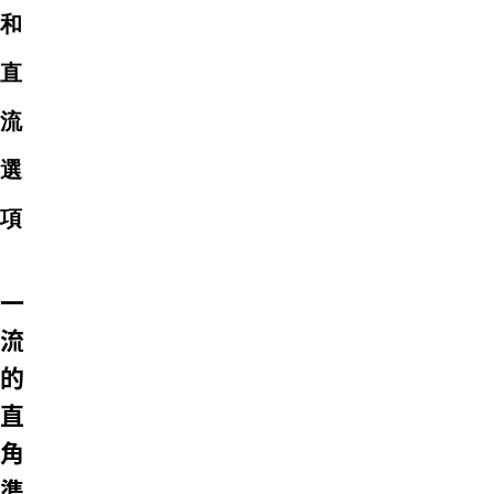
和
直
流
選
項
一
流
的
直
角
準