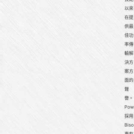
以來
在提
供最
佳功
率傳
輸解
決方
案方
面的
聲
譽。
Pow
採用
Biso
專有