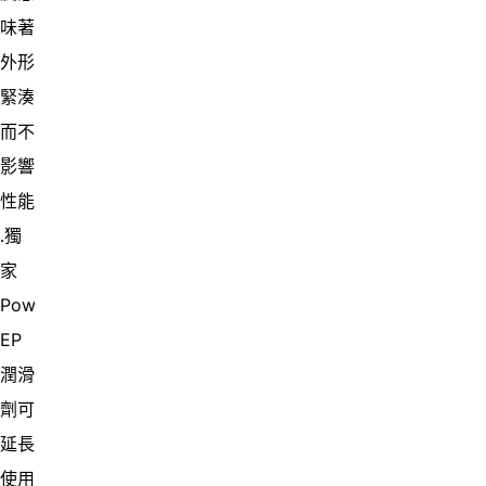
味著
外形
緊湊
而不
影響
性能
․獨
家
Powerstar
EP
潤滑
劑可
延長
使用