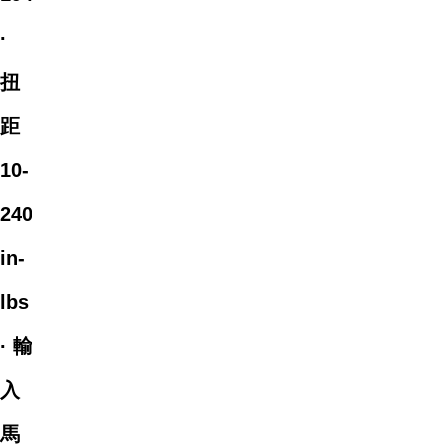
·
扭
距
10-
240
in-
lbs
· 輸
入
馬