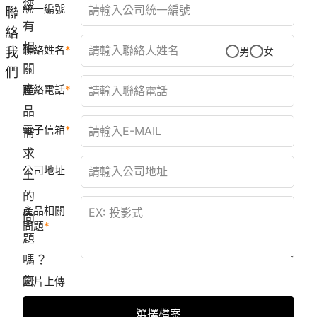
您
統一編號
聯
有
絡
相
聯絡姓名
我
男
女
關
們
產
聯絡電話
品
電子信箱
需
求
公司地址
上
的
產品相關
問
問題
題
嗎？
您
圖片上傳
都
選擇檔案