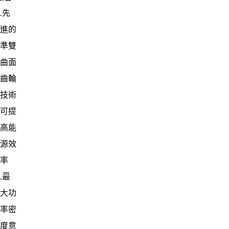
․先
進的
準雙
曲面
齒輪
技術
可提
高能
源效
率
․最
大功
率密
度意