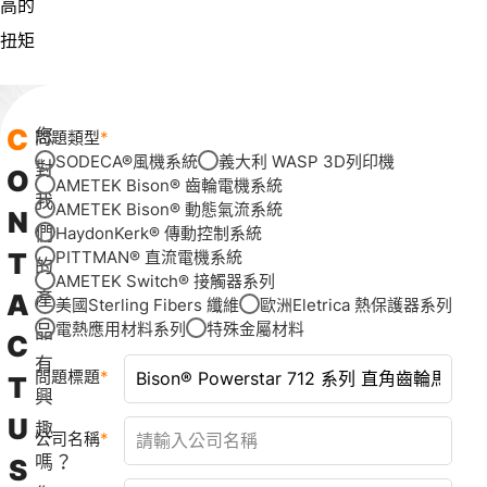
高的
扭矩
C
您
問題類型
SODECA®風機系統
義大利 WASP 3D列印機
對
O
AMETEK Bison® 齒輪電機系統
我
AMETEK Bison® 動態氣流系統
N
們
HaydonKerk® 傳動控制系統
T
PITTMAN® 直流電機系統
的
AMETEK Switch® 接觸器系列
A
產
美國Sterling Fibers 纖維
歐洲Eletrica 熱保護器系列
電熱應用材料系列
特殊金屬材料
品
C
有
問題標題
T
興
U
趣
公司名稱
嗎？
S