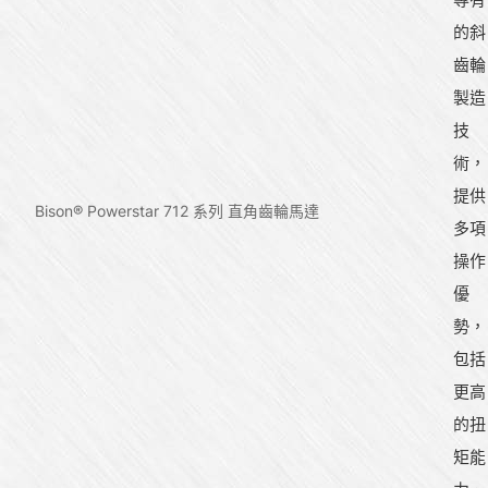
的斜
齒輪
製造
技
術，
提供
Bison® Powerstar 712 系列 直角齒輪馬達
多項
操作
優
勢，
包括
更高
的扭
矩能