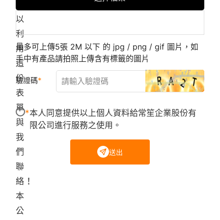
可
以
利
最多可上傳5張 2M 以下 的 jpg / png / gif 圖片，如
用
手中有產品請拍照上傳含有標籤的圖片
這
份
驗證碼
表
單
本人同意提供以上個人資料給常笙企業股份有
與
限公司進行服務之使用。
我
們
送出
聯
絡！
本
公