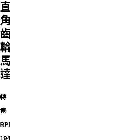
直
角
齒
輪
馬
達
轉
速
RPM
7-
194