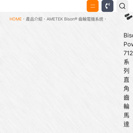
HOME
產品介紹
AMETEK Bison® 齒輪電機系統
Bi
Pow
712
系
列
直
角
齒
輪
馬
達