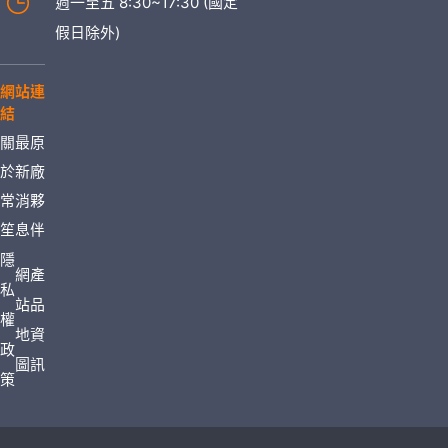
週一至五 8:30~17:30 (國定
假日除外)
網站連
結
關
最
原
於
新
廠
常
消
夥
笙
息
伴
隱
網
產
私
站
品
權
地
資
政
圖
訊
策