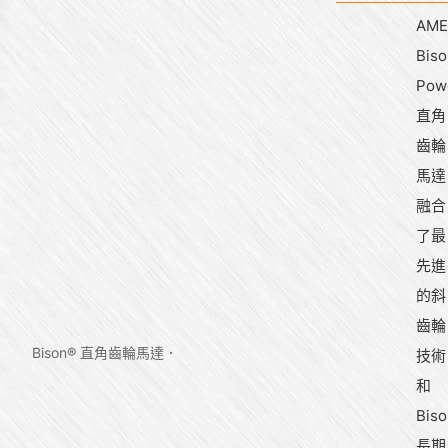
AME
Bis
Pow
直角
齒輪
馬達
融合
了最
先進
的斜
齒輪
Bison® 直角齒輪馬達
技術
和
Biso
長期