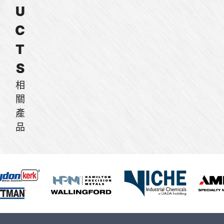
U
C
T
S
相
關
產
品