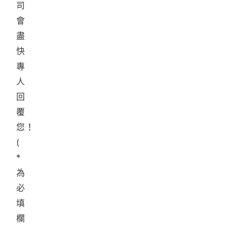
司
會
盡
快
專
人
回
覆
您！
(
*
為
必
填
欄