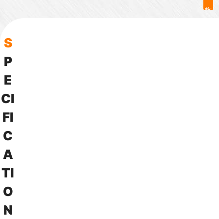
詢
問
S
P
E
C
I
F
I
C
A
T
I
O
N