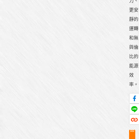
力、
更安
靜的
運轉
和無
與倫
比的
能源
效
率。
產
品