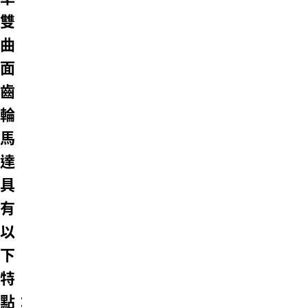
雙
曲
面
齒
輪
馬
達
具
有
以
下
特
點：