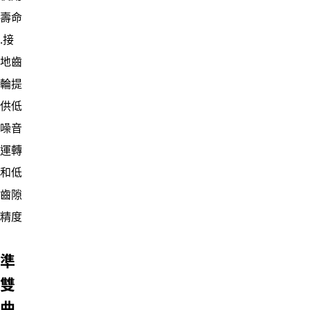
壽命
․接
地齒
輪提
供低
噪音
運轉
和低
齒隙
精度
準
雙
曲