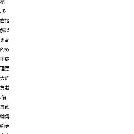
積
․多
齒接
觸以
更高
的效
率處
理更
大的
負載
․偏
置齒
輪傳
輸更