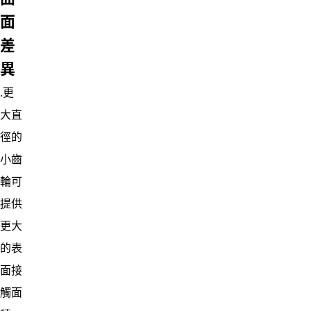
面
差
異
․更
大直
徑的
小齒
輪可
提供
更大
的表
面接
觸面