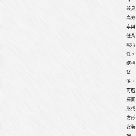
兼具
高效
率與
低背
隙特
性。
結構
緊
湊，
可選
擇圓
形或
方形
安裝
端