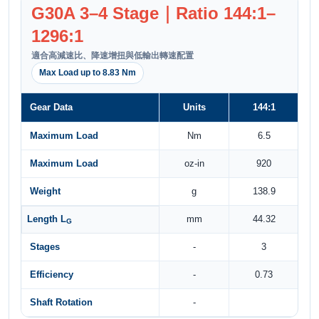
G30A 3–4 Stage｜Ratio 144:1–
1296:1
適合高減速比、降速增扭與低輸出轉速配置
Max Load up to 8.83 Nm
Gear Data
Units
144:1
Maximum Load
Nm
6.5
Maximum Load
oz-in
920
Weight
g
138.9
Length L
mm
44.32
G
Stages
-
3
Efficiency
-
0.73
Shaft Rotation
-