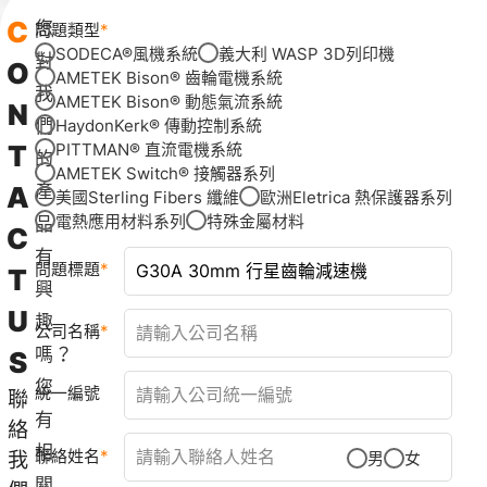
C
您
問題類型
SODECA®風機系統
義大利 WASP 3D列印機
對
O
AMETEK Bison® 齒輪電機系統
我
AMETEK Bison® 動態氣流系統
N
們
HaydonKerk® 傳動控制系統
T
PITTMAN® 直流電機系統
的
AMETEK Switch® 接觸器系列
A
產
美國Sterling Fibers 纖維
歐洲Eletrica 熱保護器系列
電熱應用材料系列
特殊金屬材料
品
C
有
問題標題
T
興
U
趣
公司名稱
嗎？
S
您
統一編號
聯
有
絡
相
聯絡姓名
我
男
女
關