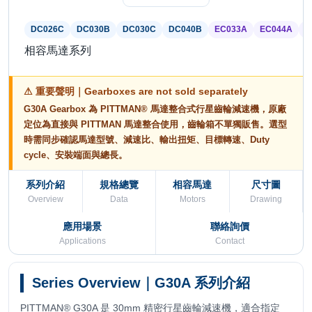
DC026C
DC030B
DC030C
DC040B
EC033A
EC044A
E
相容馬達系列
⚠ 重要聲明｜Gearboxes are not sold separately
G30A Gearbox 為 PITTMAN® 馬達整合式行星齒輪減速機，原廠
定位為直接與 PITTMAN 馬達整合使用，齒輪箱不單獨販售。選型
時需同步確認馬達型號、減速比、輸出扭矩、目標轉速、Duty
cycle、安裝端面與總長。
系列介紹
規格總覽
相容馬達
尺寸圖
Overview
Data
Motors
Drawing
應用場景
聯絡詢價
Applications
Contact
Series Overview｜G30A 系列介紹
PITTMAN® G30A 是 30mm 精密行星齒輪減速機，適合指定