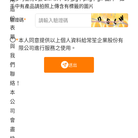
手中有產品請拍照上傳含有標籤的圖片
這
份
驗證碼
表
單
本人同意提供以上個人資料給常笙企業股份有
與
限公司進行服務之使用。
我
們
送出
聯
絡！
本
公
司
會
盡