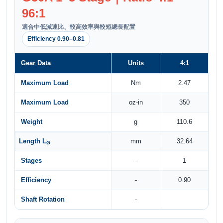
96:1
適合中低減速比、較高效率與較短總長配置
Efficiency 0.90–0.81
Gear Data
Units
4:1
Maximum Load
Nm
2.47
Maximum Load
oz-in
350
Weight
g
110.6
Length L
mm
32.64
G
Stages
-
1
Efficiency
-
0.90
Shaft Rotation
-