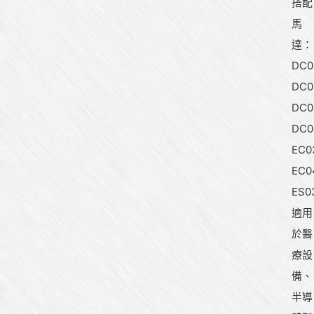
搭配
馬
達：
DC
DC
DC
DC
EC0
EC0
ES0
適用
於醫
療設
備、
半導