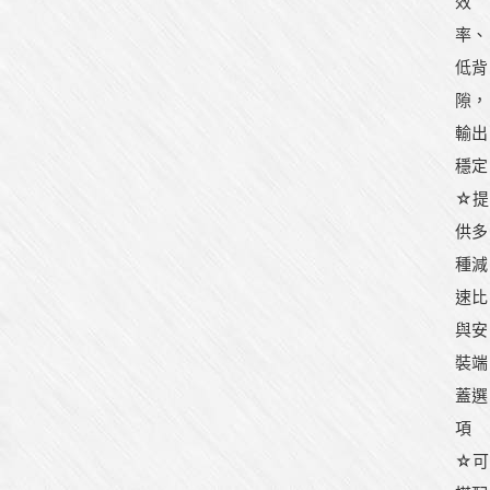
效
率、
低背
隙，
輸出
穩定
☆提
供多
種減
速比
與安
裝端
蓋選
項
☆可