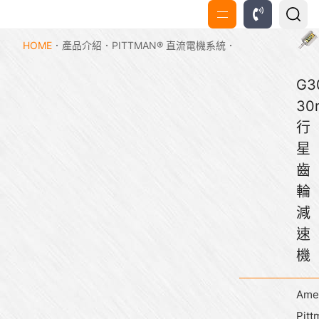
HOME
產品介紹
PITTMAN® 直流電機系統
G3
30
行
星
齒
輪
減
速
機
Ame
Pitt