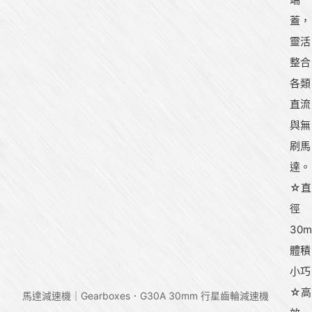
蓋，
靈活
整合
各類
直流
與無
刷馬
達。
☆直
徑
30
體積
小巧
☆高
馬達減速機｜Gearboxes
G30A 30mm 行星齒輪減速機