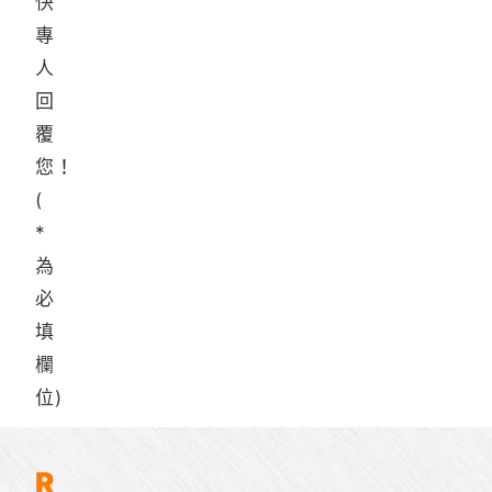
快
專
人
回
覆
您！
(
*
為
必
填
欄
位)
R