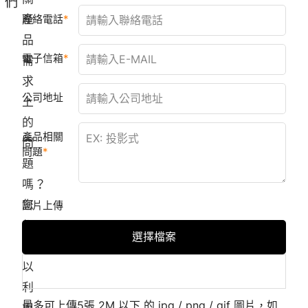
們
產
聯絡電話
品
電子信箱
需
求
公司地址
上
的
產品相關
問
問題
題
嗎？
您
圖片上傳
都
選擇檔案
可
以
利
最多可上傳5張 2M 以下 的 jpg / png / gif 圖片，如
用