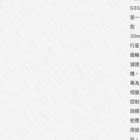
G30
是一
款
30
行星
齒輪
減速
機，
專為
伺服
控制
與精
密應
用設
計，