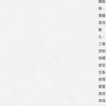
體製
程、
實驗
室自
動
化、
工業
控制
與精
密定
位系
統等
需要
高效
率與