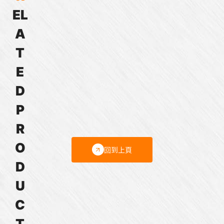
E
L
G35A
G51A
G40A
PLG42S
PLG52
35mm
51mm
40mm
42mm
52mm
A
直
直
行
行
行
齒
齒
星
星
星
T
輪
輪
齒
齒
齒
E
減
減
輪
輪
輪
速
速
減
減
減
D
機
機
速
速
速
P
機
機
機
R
O
回到上頁
D
U
C
T