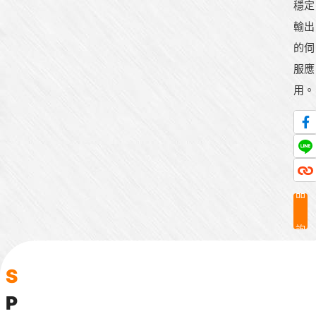
穩定
輸出
的伺
服應
用。
產
品
詢
問
S
P