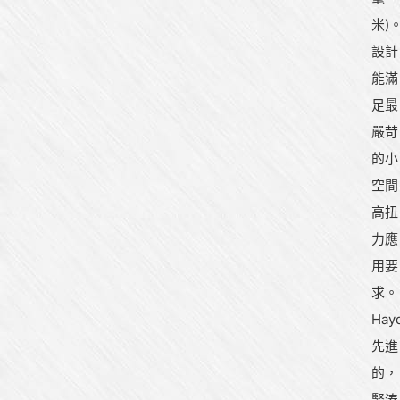
米)
設計
能滿
足最
嚴苛
的小
空間
高扭
力應
用要
求。
Hay
先進
的，
緊湊