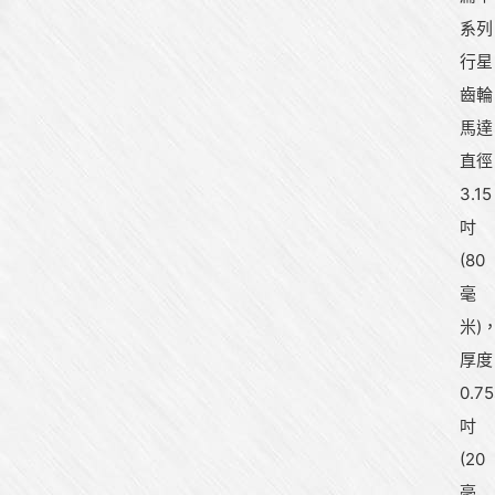
系列
行星
齒輪
馬達
直徑
3.15
吋
(80
毫
米)
厚度
0.75
吋
(20
毫