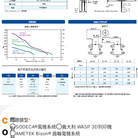
C
您
問題類型
SODECA®風機系統
義大利 WASP 3D列印機
對
O
AMETEK Bison® 齒輪電機系統