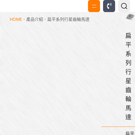
HOME
產品介紹
扁平系列行星齒輪馬達
扁
平
系
列
行
星
齒
輪
馬
達
扁平