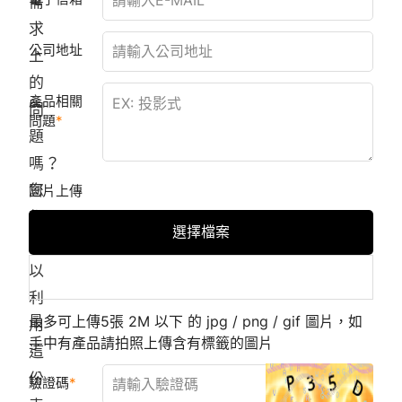
需
求
公司地址
上
的
產品相關
問
問題
題
嗎？
您
圖片上傳
都
選擇檔案
可
以
利
最多可上傳5張 2M 以下 的 jpg / png / gif 圖片，如
用
手中有產品請拍照上傳含有標籤的圖片
這
份
驗證碼