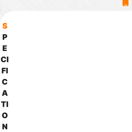
詢
問
S
P
E
C
I
F
I
C
A
T
I
O
N