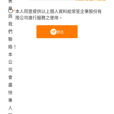
表
單
本人同意提供以上個人資料給常笙企業股份有
與
限公司進行服務之使用。
我
們
送出
聯
絡！
本
公
司
會
盡
快
專
人