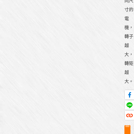
同尺
寸的
電
機，
轉子
越
大，
轉矩
越
大。
產
品