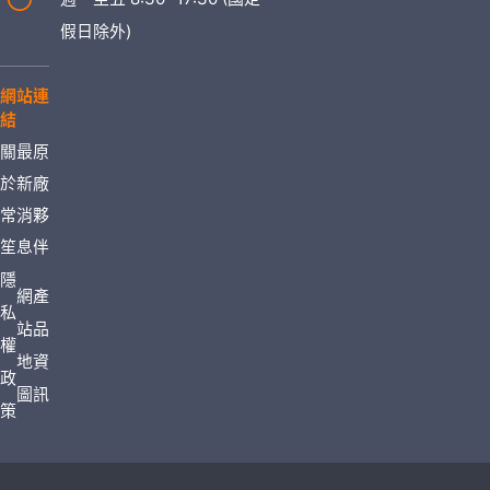
假日除外)
網站連
結
關
最
原
於
新
廠
常
消
夥
笙
息
伴
隱
網
產
私
站
品
權
地
資
政
圖
訊
策