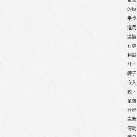
的扁
平步
進馬
達擁
有專
利設
計，
轉子
嵌入
式，
單級
行星
齒輪
傳動