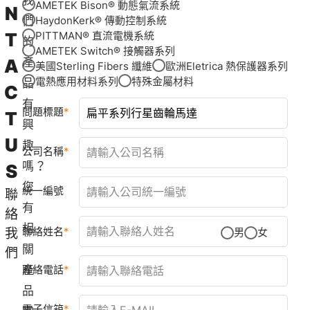
我
AMETEK Bison® 動態氣流系統
N
們
HaydonKerk® 傳動控制系統
T
PITTMAN® 直流電機系統
的
AMETEK Switch® 接觸器系列
A
產
美國Sterling Fibers 纖維
歐洲Eletrica 熱保護器系列
電熱應用材料系列
特殊金屬材料
品
C
有
問題標題
T
興
U
趣
公司名稱
嗎？
S
您
統一編號
聯
有
絡
相
聯絡姓名
我
男
女
關
們
產
聯絡電話
品
電子信箱