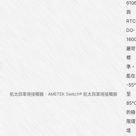
610
與
RTC
DO-
160
嚴苛
標
準，
能在
-55
至
航太與軍規接觸器
AMETEK Switch® 航太與軍規接觸器
85°
的極
限環
境