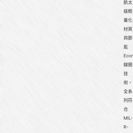
航太
級輕
量化
材質
與節
能
Eco
線圈
技
術，
全系
列符
合
MIL-
R-