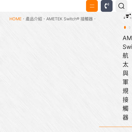
HOME
產品介紹
AMETEK Switch® 接觸器
AM
Sw
航
太
與
軍
規
接
觸
器