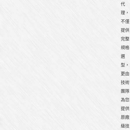
代
理，
不僅
提供
完整
規格
選
型，
更由
技術
團隊
為您
提供
原廠
級技