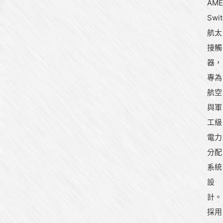
AME
Swit
航太
接觸
器，
專為
航空
與軍
工級
電力
分配
系統
設
計。
採用