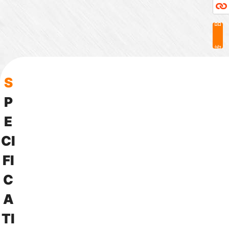
品
詢
問
S
P
E
C
I
F
I
C
A
T
I