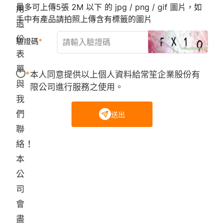
最多可上傳5張 2M 以下 的 jpg / png / gif 圖片，如
用
手中有產品請拍照上傳含有標籤的圖片
這
份
驗證碼
表
單
本人同意提供以上個人資料給常笙企業股份有
與
限公司進行服務之使用。
我
們
送出
聯
絡！
本
公
司
會
盡