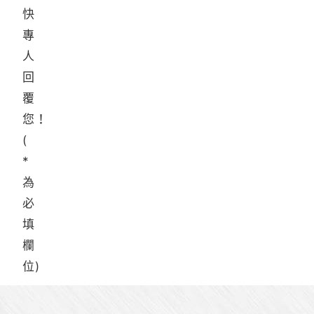
快
專
人
回
覆
您！
(
*
為
必
填
欄
位)