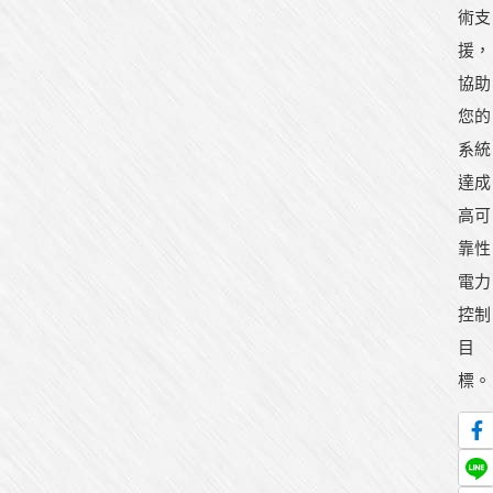
術支
援，
協助
您的
系統
達成
高可
靠性
電力
控制
目
標。
產