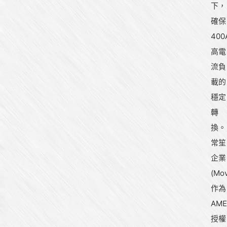
下，
確保
400
高電
流負
載的
穩定
轉
換。
常笙
企業
(Mov
作為
AME
授權