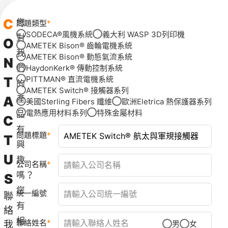
C
您
問題類型
SODECA®風機系統
義大利 WASP 3D列印機
對
O
AMETEK Bison® 齒輪電機系統
我
AMETEK Bison® 動態氣流系統
N
們
HaydonKerk® 傳動控制系統
T
PITTMAN® 直流電機系統
的
AMETEK Switch® 接觸器系列
A
產
美國Sterling Fibers 纖維
歐洲Eletrica 熱保護器系列
電熱應用材料系列
特殊金屬材料
品
C
有
問題標題
T
興
U
趣
公司名稱
嗎？
S
您
統一編號
聯
有
絡
相
聯絡姓名
我
男
女