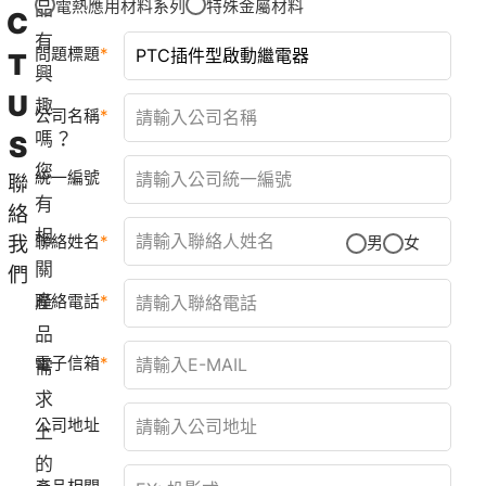
電熱應用材料系列
特殊金屬材料
品
C
有
問題標題
T
興
U
趣
公司名稱
嗎？
S
您
統一編號
聯
有
絡
相
聯絡姓名
我
男
女
關
們
產
聯絡電話
品
電子信箱
需
求
公司地址
上
的