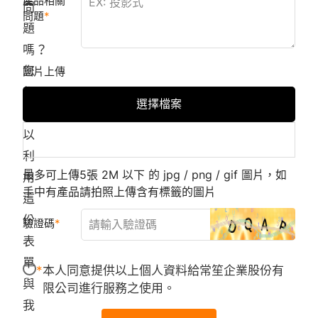
產品相關
問
問題
題
嗎？
您
圖片上傳
都
選擇檔案
可
以
利
最多可上傳5張 2M 以下 的 jpg / png / gif 圖片，如
用
手中有產品請拍照上傳含有標籤的圖片
這
份
驗證碼
表
單
本人同意提供以上個人資料給常笙企業股份有
與
限公司進行服務之使用。
我