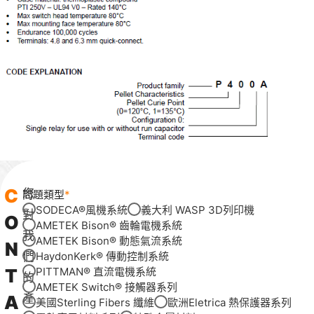
C
您
問題類型
SODECA®風機系統
義大利 WASP 3D列印機
對
O
AMETEK Bison® 齒輪電機系統
我
AMETEK Bison® 動態氣流系統
N
們
HaydonKerk® 傳動控制系統
T
PITTMAN® 直流電機系統
的
AMETEK Switch® 接觸器系列
A
產
美國Sterling Fibers 纖維
歐洲Eletrica 熱保護器系列