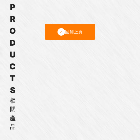
P
器
R
O
回到上頁
D
U
C
T
S
相
關
產
品