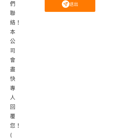
們
送出
聯
絡！
本
公
司
會
盡
快
專
人
回
覆
您！
(