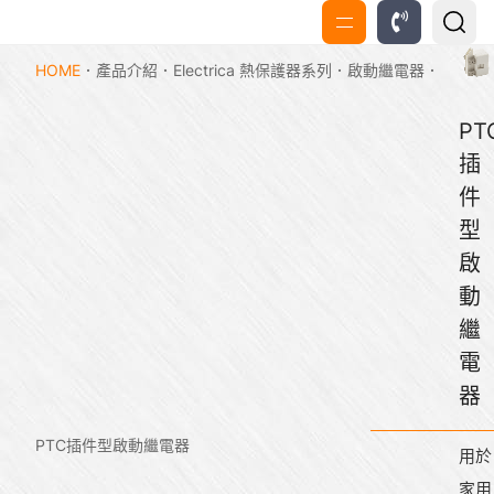
HOME
產品介紹
Electrica 熱保護器系列
啟動繼電器
PT
插
件
型
啟
動
繼
電
器
PTC插件型啟動繼電器
用於
家用