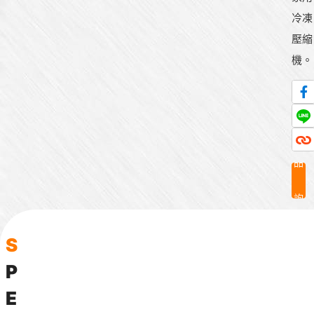
冷凍
壓縮
機。
產
品
詢
問
S
P
E