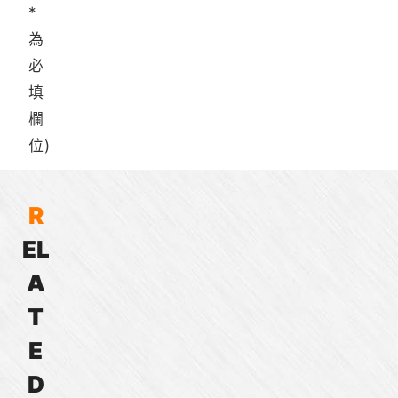
*
為
必
填
欄
位)
R
E
L
RVA
MTRP
MTRP
MTP
啟
啟
連
啟
A
動
動
接
動
繼
繼
器
繼
T
電
電
啟
電
E
器
器
動
器
繼
D
電