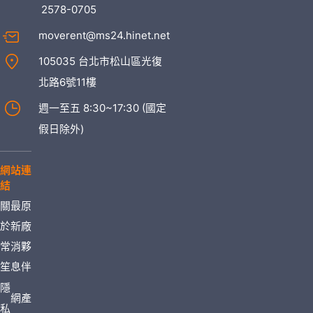
2578-0705
moverent@ms24.hinet.net
105035 台北市松山區光復
北路6號11樓
週一至五 8:30~17:30 (國定
假日除外)
網站連
結
關
最
原
於
新
廠
常
消
夥
笙
息
伴
隱
網
產
私