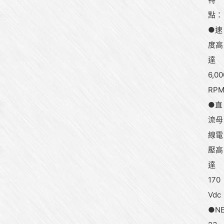
點：
●速
度高
達
6,00
RP
●直
流母
線電
壓高
達
170
Vdc
●N