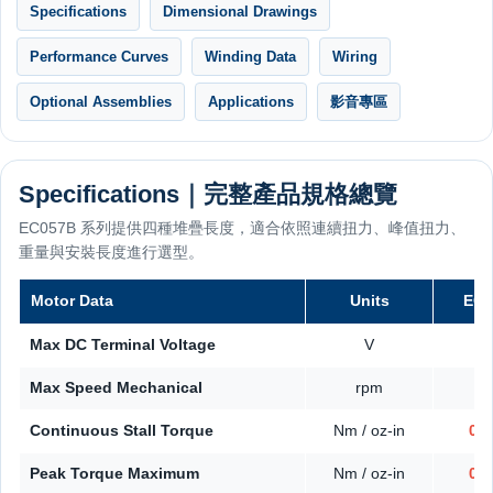
Specifications
Dimensional Drawings
Performance Curves
Winding Data
Wiring
Optional Assemblies
Applications
影音專區
Specifications｜完整產品規格總覽
EC057B 系列提供四種堆疊長度，適合依照連續扭力、峰值扭力、
重量與安裝長度進行選型。
Motor Data
Units
EC0
Max DC Terminal Voltage
V
Max Speed Mechanical
rpm
6
Continuous Stall Torque
Nm / oz-in
0.1
Peak Torque Maximum
Nm / oz-in
0.4