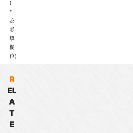
(
*
為
必
填
欄
位)
R
E
L
ES030A
EC033A
ES040A
EC042B
EC044A
ES050A
EC057C
EC057A
EC083A
EC121A
30mm
33mm
40mm
42mm
44mm
50mm
57mm
57mm
83mm
121mm
A
無
無
無
無
無
無
無
無
無
無
刷
刷
刷
刷
刷
刷
刷
刷
刷
刷
T
直
直
直
直
直
直
直
直
直
直
E
流
流
流
流
流
流
流
流
流
流
馬
馬
馬
馬
馬
馬
馬
馬
馬
馬