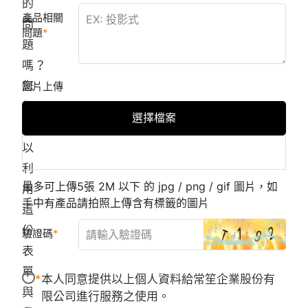
的
產品相關
問
問題
題
嗎？
您
圖片上傳
都
選擇檔案
可
以
利
最多可上傳5張 2M 以下 的 jpg / png / gif 圖片，如
用
手中有產品請拍照上傳含有標籤的圖片
這
份
驗證碼
表
單
本人同意提供以上個人資料給常笙企業股份有
與
限公司進行服務之使用。