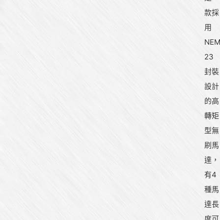
款採
用
NE
23
封裝
設計
的高
轉矩
型無
刷馬
達，
有4
種馬
達長
度可