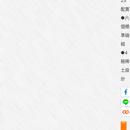
23
配置
●六
個標
準繞
組
●4
極稀
土設
計
產
品