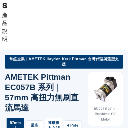
S
產
品
說
明
常笙企業｜AMETEK Haydon Kerk Pittman 台灣代理與選型支
援
AMETEK Pittman
EC057B 系列｜
57mm 高扭力無刷直
流馬達
EC057B 57mm
Brushless DC
Motor
57mm
連續扭
最高
4 Pole
｜
力 0.15