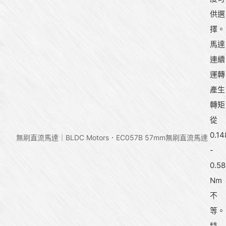
供選
擇。
馬達
連續
運轉
產生
轉矩
從
0.14
無刷直流馬達｜BLDC Motors
EC057B 57mm無刷直流馬達
-
0.58
Nm
不
等。
特