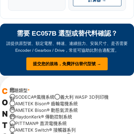
計算器 →
需要 EC057B 選型或替代料確認？
請提供原型號、額定電壓、轉速、連續扭力、安裝尺寸、是否需要
Encoder / Gearbox / Drive，常笙可協助比對合適配置。
提交您的規格，免費評估替代型號 →
C
您
問題類型
SODECA®風機系統
義大利 WASP 3D列印機
對
O
AMETEK Bison® 齒輪電機系統
我
AMETEK Bison® 動態氣流系統
N
們
HaydonKerk® 傳動控制系統
T
PITTMAN® 直流電機系統
的
AMETEK Switch® 接觸器系列