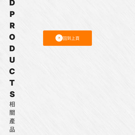
D
達
達
達
達
達
達
達
達
達
達
P
R
O
回到上頁
D
U
C
T
S
相
關
產
品