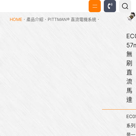
HOME
產品介紹
PITTMAN® 直流電機系統
EC
57
無
刷
直
流
馬
達
EC0
系列
是一