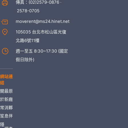
傳真：(02)2579-0876 ‧
2578-0705
moverent@ms24.hinet.net
105035 台北市松山區光復
北路6號11樓
週一至五 8:30~17:30 (國定
假日除外)
網站連
結
關
最
原
於
新
廠
常
消
夥
笙
息
伴
隱