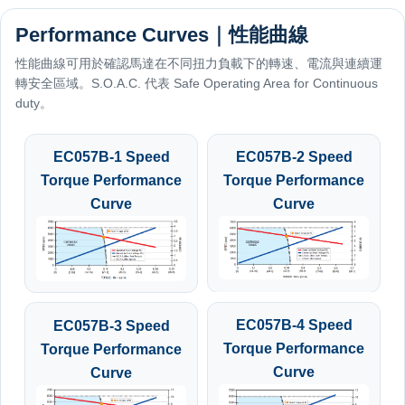
Performance Curves｜性能曲線
性能曲線可用於確認馬達在不同扭力負載下的轉速、電流與連續運
轉安全區域。S.O.A.C. 代表 Safe Operating Area for Continuous
duty。
EC057B-1 Speed
EC057B-2 Speed
Torque Performance
Torque Performance
Curve
Curve
EC057B-4 Speed
EC057B-3 Speed
Torque Performance
Torque Performance
Curve
Curve