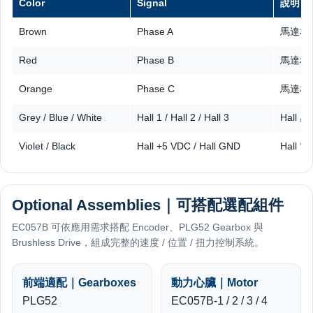
Color
Signal
說明
Brown
Phase A
馬達相線
Red
Phase B
馬達相線
Orange
Phase C
馬達相線
Grey / Blue / White
Hall 1 / Hall 2 / Hall 3
Hall 
Violet / Black
Hall +5 VDC / Hall GND
Hall
Optional Assemblies｜可搭配選配組件
EC057B 可依應用需求搭配 Encoder、PLG52 Gearbox 與
Brushless Drive，組成完整的速度 / 位置 / 扭力控制系統。
前端適配｜Gearboxes
動力心臟｜Motor
PLG52
EC057B-1 / 2 / 3 / 4