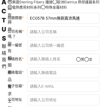
A
產
美國Sterling Fibers 纖維
歐洲Eletrica 熱保護器系列
電熱應用材料系列
特殊金屬材料
品
C
有
問題標題
T
興
U
趣
公司名稱
嗎？
S
您
統一編號
聯
有
絡
相
聯絡姓名
我
男
女
關
們
產
聯絡電話
品
電子信箱
需
求
公司地址
上