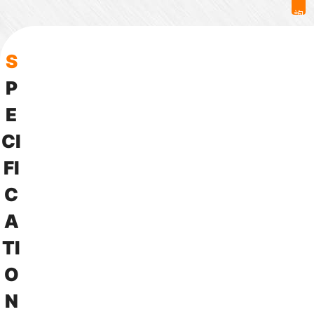
詢
問
S
P
E
C
I
F
I
C
A
T
I
O
N