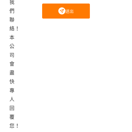
我
們
送出
聯
絡！
本
公
司
會
盡
快
專
人
回
覆
您！